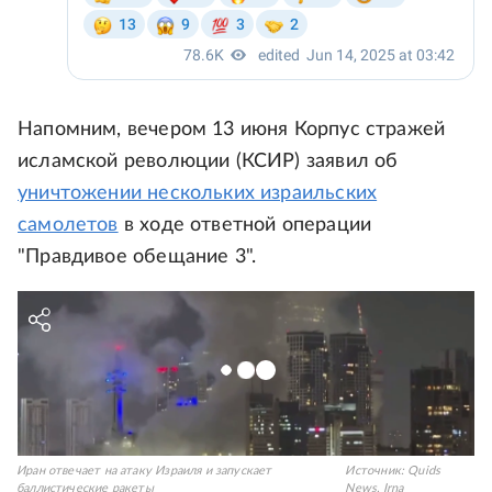
Напомним, вечером 13 июня Корпус стражей
исламской революции (КСИР) заявил об
уничтожении нескольких израильских
самолетов
в ходе ответной операции
"Правдивое обещание 3".
Иран отвечает на атаку Израиля и запускает
Источник:
Quids
баллистические ракеты
News, Irna