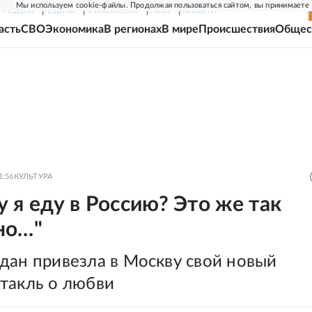
Мы используем cookie-файлы. Продолжая пользоваться сайтом, вы принимаете
Г-НЕДЕЛЯ
РОДИНА
ПРИЛОЖЕНИЯ
СОЮЗ
НОВОСТИ
асть
СВО
Экономика
В регионах
В мире
Происшествия
Общес
1:56
КУЛЬТУРА
 я еду в Россию? Это же так
но…"
дан привезла в Москву свой новый
такль о любви