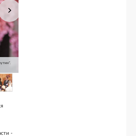
утин".
ся
сти -