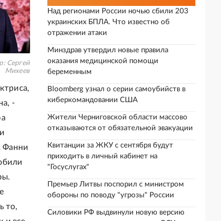
Над регионами России ночью сбили 203
украинских БПЛА. Что известно об
отражении атаки
Минздрав утвердил новые правила
оказания медицинской помощи
р:
Сергей
Михеев
беременным
ктриса,
Bloomberg узнал о серии самоубийств в
киберкомандовании США
а, -
ра
Жители Черниговской области массово
отказываются от обязательной эвакуации
 и
Квитанции за ЖКУ с сентября будут
с Фанни
приходить в личный кабинет на
любили
"Госуслугах"
ры.
Премьер Литвы поспорил с министром
е
обороны по поводу "угрозы" России
ь то,
Силовики РФ выдвинули новую версию