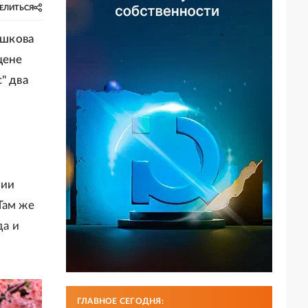
ЕЛИТЬСЯ
ашкова
цене
" два
нии
Там же
да и
ГЛАВНОЕ СЕГОДНЯ: