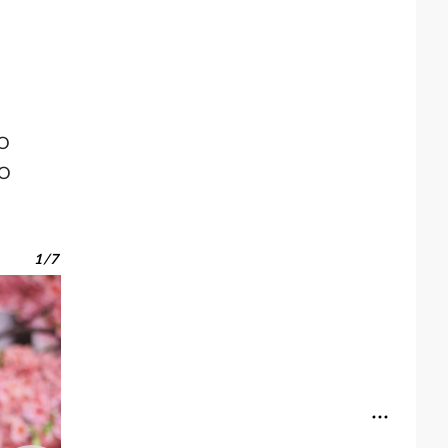
 О
 О
1
/
7