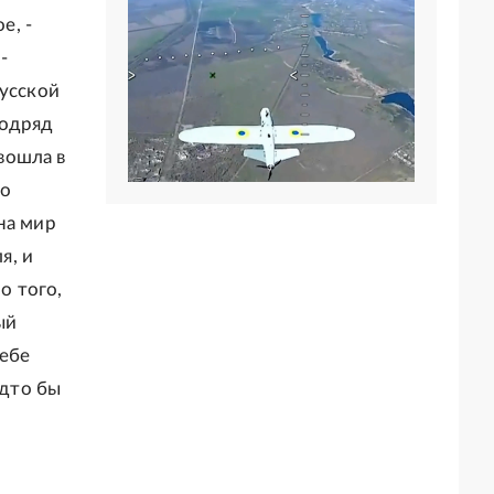
е, -
-
русской
подряд
 вошла в
то
на мир
я, и
о того,
ый
себе
удто бы