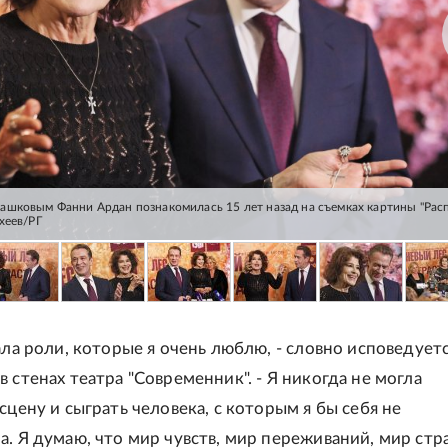
шковым Фанни Ардан познакомилась 15 лет назад на съемках картины "Расп
хеев/РГ
ала роли, которые я очень люблю, - словно исповедует
 стенах театра "Современник". - Я никогда не могла
сцену и сыграть человека, с которым я бы себя не
а. Я думаю, что мир чувств, мир переживаний, мир стра