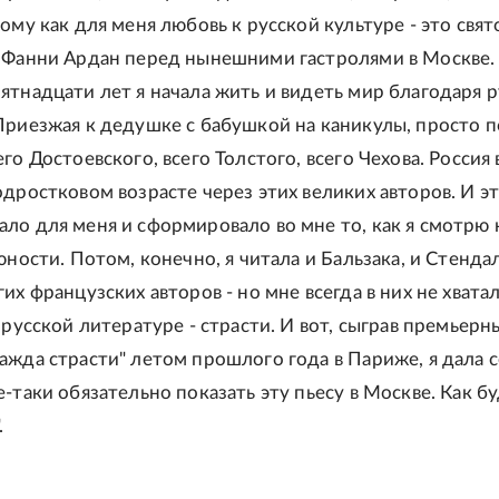
ому как для меня любовь к русской культуре - это свято
 Фанни Ардан перед нынешними гастролями в Москве. 
ятнадцати лет я начала жить и видеть мир благодаря 
Приезжая к дедушке с бабушкой на каникулы, просто 
го Достоевского, всего Толстого, всего Чехова. Россия
одростковом возрасте через этих великих авторов. И э
ло для меня и сформировало во мне то, как я смотрю 
юности. Потом, конечно, я читала и Бальзака, и Стендал
их французских авторов - но мне всегда в них не хватал
 русской литературе - страсти. И вот, сыграв премьерн
ажда страсти" летом прошлого года в Париже, я дала 
-таки обязательно показать эту пьесу в Москве. Как б
.