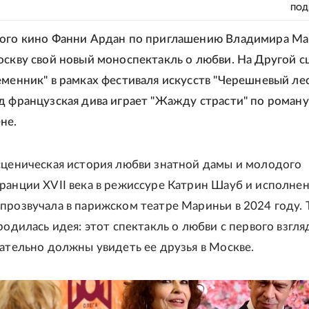
ПОД
вого кино Фанни Ардан по приглашению Владимира М
оскву свой новый моноспектакль о любви. На Другой с
еменник" в рамках фестиваля искусств "Черешневый лес
д французская дива играет "Жажду страсти" по роману
не.
сценическая история любви знатной дамы и молодого
ранции XVII века в режиссуре Катрин Шауб и исполне
прозвучала в парижском театре Мариньи в 2024 году. 
родилась идея: этот спектакль о любви с первого взгля
зательно должны увидеть ее друзья в Москве.