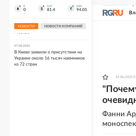
ищет покупателя
СВЕЖИЙ НОМЕР
Р
0
0.47
0.86
0
81.4
94.05
Вл
03:00
Прощание с автором "золотого паса"
Иваном Едешко пройдет 7 августа в
НОВОСТИ
НОВОСТИ КОМПАНИЙ
Москве
07.08.2026
В Киеве заявили о присутствии на
Украине около 16 тысяч наемников
из 72 стран
14.06.2025 0
"Почему
очевид
Фанни Ар
моноспек