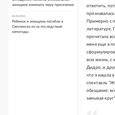
женщине изменить меру пресечения
ответить, пот
признавалась
06.08.2026
Примерно с п
Ребенок и женщина погибли в
Смоленске из-за последствий
литературе. 
непогоды
прочитала все
меня еще в п
сформулирова
всю жизнь, с 
Дидро, и друг
что я нашла в
спектакль "Ж
обещание: все
замыкая круг"