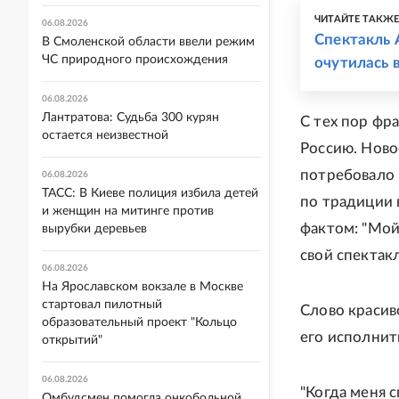
ЧИТАЙТЕ ТАКЖ
06.08.2026
Спектакль 
В Смоленской области ввели режим
ЧС природного происхождения
очутилась 
06.08.2026
Лантратова: Судьба 300 курян
С тех пор фр
остается неизвестной
Россию. Ново
потребовало 
06.08.2026
ТАСС: В Киеве полиция избила детей
по традиции 
и женщин на митинге против
фактом: "Мой 
вырубки деревьев
свой спектакл
06.08.2026
На Ярославском вокзале в Москве
стартовал пилотный
Cлово красив
образовательный проект "Кольцо
его исполнит
открытий"
06.08.2026
"Когда меня 
Омбудсмен помогла онкобольной