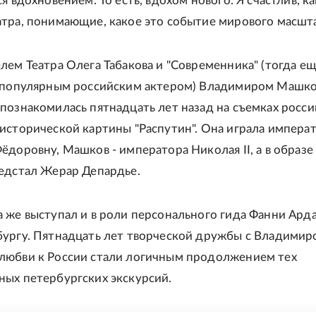
я вдохновением. То есть, вдохом нового. Я счастлив, ка
тра, понимающие, какое это событие мирового масшта
лем Театра Олега Табакова и "Современника" (тогда е
гапопулярным российским актером) Владимиром Машк
познакомилась пятнадцать лет назад на съемках росси
исторической картины "Распутин". Она играла импера
ёдоровну, Машков - императора Николая II, а в образе
едстал Жерар Депардье.
 же выступал и в роли персонального гида Фанни Ард
ургу. Пятнадцать лет творческой дружбы с Владимир
любви к России стали логичным продолжением тех
ых петербургских экскурсий.