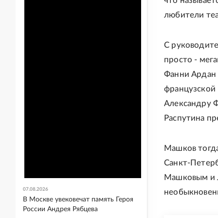
что называетс
любители теа
С руководите
просто - ме
Фанни Ардан 
французской 
Александру Ф
Распутина пр
Машков тогда
Санкт-Петерб
Машковым и 
07.08.2026
необыкновенн
В Москве увековечат память Героя
России Андрея Рябцева