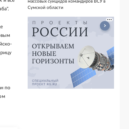
к и все
массовых суицидов командиров ВСУ в
Сумской области
ба".
ще
овым
йско-
трицу
ан по
ом