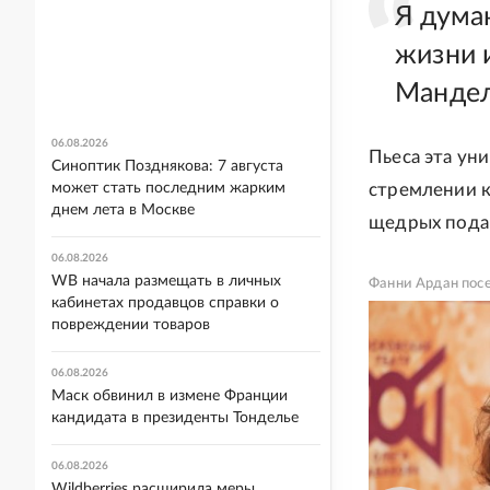
Я думаю
жизни 
Мандел
06.08.2026
Пьеса эта ун
Синоптик Позднякова: 7 августа
может стать последним жарким
стремлении к
днем лета в Москве
щедрых подар
06.08.2026
WB начала размещать в личных
Фанни Ардан посе
кабинетах продавцов справки о
повреждении товаров
06.08.2026
Маск обвинил в измене Франции
кандидата в президенты Тонделье
06.08.2026
Wildberries расширила меры