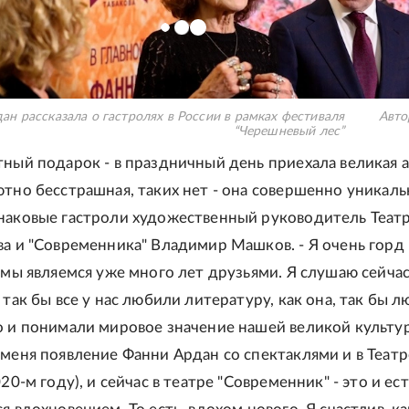
ан рассказала о гастролях в России в рамках фестиваля
Авто
“Черешневый лес”
тный подарок - в праздничный день приехала великая а
тно бесстрашная, таких нет - она совершенно уникальн
наковые гастроли художественный руководитель Теат
ва и "Современника" Владимир Машков. - Я очень горд
о мы являемся уже много лет друзьями. Я слушаю сейча
 так бы все у нас любили литературу, как она, так бы 
о и понимали мировое значение нашей великой культу
 меня появление Фанни Ардан со спектаклями и в Театр
020-м году), и сейчас в театре "Современник" - это и ест