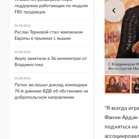
поддержки работающих по модели
FBS продавцов
06.08.2026
Руслан Терновой стал чемпионом
Европы в прыжках с вышки
06.08.2026
Акулу заметили в 36 километрах от
С Владимиром Ма
Владивостока
Фото: Сергей Ми
06.08.2026
Путин заслушал доклад командира
76-й дивизии ВДВ об обстановке на
добропольском направлении
"Я всегда игр
Фанни Ардан в
подняться на 
ассоциировал