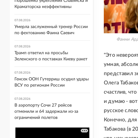
Порошенко укрепления Славянска и
Краматорска неэффективны
07.08.2026
Умерла заслуженный тренер России
по фехтованию Фаина Саевич
Фанни Ард
07.08.2026
Трамп ответил на просьбы
"Это невероя
Зеленского о поставках Киеву ракет
умная, абсолю
представил з
07.08.2026
Генсек ООН Гутерриш осудил удары
Олега Табако
ВСУ по регионам России
счастлив, чт
07.08.2026
и думаю - вот
В аэропорту Сочи 27 рейсов
русское слов
отменили и 64 задержали из-за
ограничений полетов
Конечно, для
Табакова (в 2