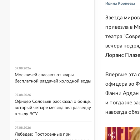
Ирина Корнеева
Звезда миро
привезла в М
театра "Совр
вечера подря
Лоранс Плазе
07.08.2026
Впервые эта 
Москвичей спасают от жары
бесплатной раздачей холодной воды
офицера во Ф
Фанни Ардан 
07.08.2026
Офицер Соловьев рассказал о бойце,
и тогда же за
который четыре месяца вел разведку
навсегда обя
в тылу ВСУ
07.08.2026
Лебедев: Построенные при