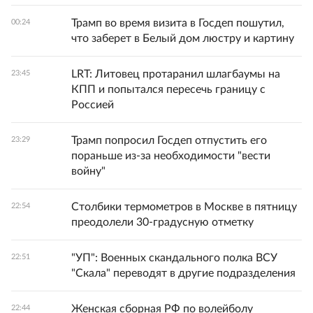
Трамп во время визита в Госдеп пошутил,
00:24
что заберет в Белый дом люстру и картину
LRT: Литовец протаранил шлагбаумы на
23:45
КПП и попытался пересечь границу с
Россией
Трамп попросил Госдеп отпустить его
23:29
пораньше из-за необходимости "вести
войну"
Столбики термометров в Москве в пятницу
22:54
преодолели 30-градусную отметку
"УП": Военных скандального полка ВСУ
22:51
"Скала" переводят в другие подразделения
Женская сборная РФ по волейболу
22:44