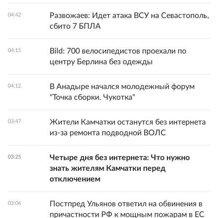
Развожаев: Идет атака ВСУ на Севастополь,
04:42
сбито 7 БПЛА
Bild: 700 велосипедистов проехали по
04:15
центру Берлина без одежды
В Анадыре начался молодежный форум
04:12
"Точка сборки. Чукотка"
Жители Камчатки останутся без интернета
03:47
из-за ремонта подводной ВОЛС
Четыре дня без интернета: Что нужно
03:25
знать жителям Камчатки перед
отключением
Постпред Ульянов ответил на обвинения в
03:06
причастности РФ к мощным пожарам в ЕС