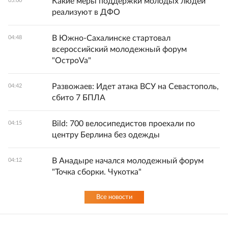
Какие меры поддержки молодых людей
05:00
реализуют в ДФО
В Южно-Сахалинске стартовал
04:48
всероссийский молодежный форум
"ОстроVa"
Развожаев: Идет атака ВСУ на Севастополь,
04:42
сбито 7 БПЛА
Bild: 700 велосипедистов проехали по
04:15
центру Берлина без одежды
В Анадыре начался молодежный форум
04:12
"Точка сборки. Чукотка"
Все новости