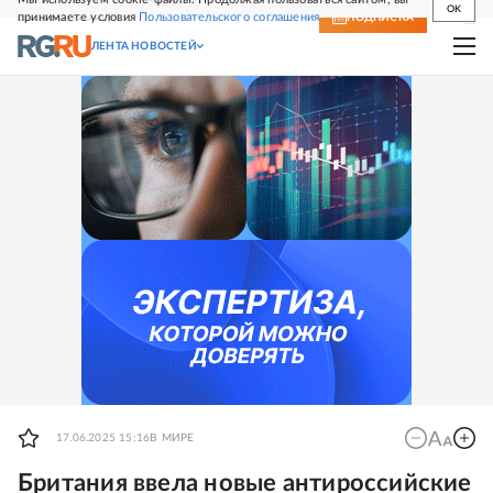
OK
принимаете условия
Пользовательского соглашения
СВЕЖИЙ НОМЕР
ПОДПИСКА
ЛЕНТА НОВОСТЕЙ
17.06.2025 15:16
В МИРЕ
Британия ввела новые антироссийские