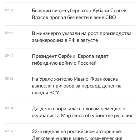
Бывший вице‑губернатор Кубани Сергей
09:51
Власов пропал без вести в зоне СВО
В минэнерго указали на рост производства
09:48
авиакеросина в РФ в августе
Президент Сербии: Европа ведет
09:42
гибридную войну с Россией
На Урале жителю Ивано-Франковска
09:36
вынесли приговор за перевод денег на
нужды ВСУ
Дагделен поразилась словам немецкого
09:34
журналиста Мартенса об убийстве русских
32-я неделя на российском авторынке:
09:32
Легковые ушли в минус, коммерческие