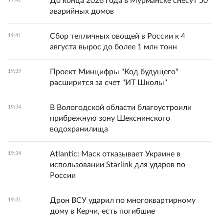
До конца 2026 года в Мурманске снесут 50
аварийных домов
Сбор тепличных овощей в России к 4
19:41
августа вырос до более 1 млн тонн
Проект Минцифры "Код будущего"
19:39
расширится за счет "ИТ Школы"
В Вологодской области благоустроили
19:34
прибрежную зону Шекснинского
водохранилища
Atlantic: Маск отказывает Украине в
19:34
использовании Starlink для ударов по
России
Дрон ВСУ ударил по многоквартирному
19:31
дому в Керчи, есть погибшие