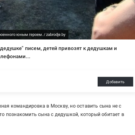
оенного юным героем. / zabrodje.by
дедушке" писем, детей привозят к дедушкам и
лефонами...
Добавить
ная командировка в Москву, но оставить сына не с
то познакомить сына с дедушкой, который обитает в