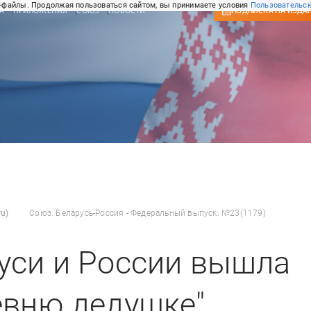
-файлы. Продолжая пользоваться сайтом, вы принимаете условия
Пользовательск
А
ПРИЛОЖЕНИЯ
СОЮЗ
НОВОСТИ
ПОДПИСКА
НА ИЗДА
u)
Союз. Беларусь-Россия - Федеральный выпуск: №23(1179)
уси и России вышла
евню дедушке"