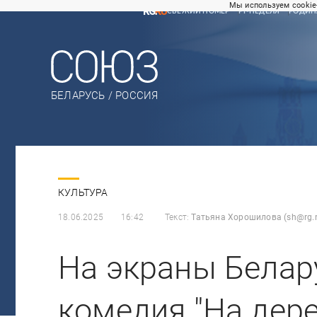
Мы используем cookie
СВЕЖИЙ НОМЕР
РГ-НЕДЕЛЯ
РОДИН
БЕЛАРУСЬ / РОССИЯ
КУЛЬТУРА
18.06.2025
16:42
Текст:
Татьяна Хорошилова (sh@rg.r
На экраны Белар
комедия "На дер