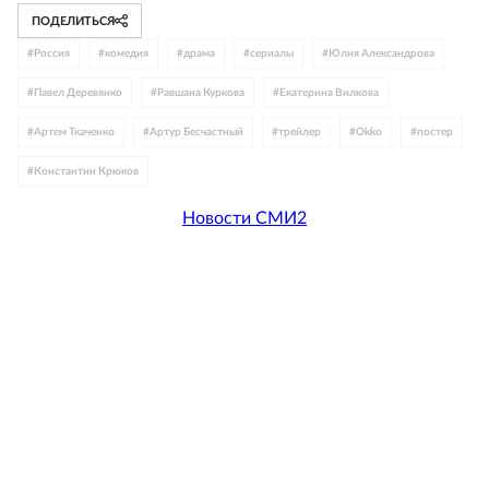
ПОДЕЛИТЬСЯ
#
Россия
#
комедия
#
драма
#
сериалы
#
Юлия Александрова
#
Павел Деревянко
#
Равшана Куркова
#
Екатерина Вилкова
#
Артем Ткаченко
#
Артур Бесчастный
#
трейлер
#
Okko
#
постер
#
Константин Крюков
Новости СМИ2