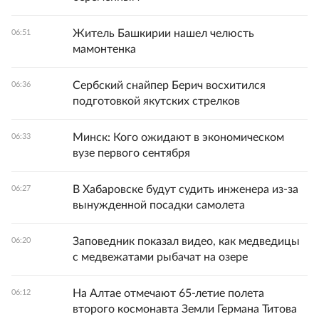
Житель Башкирии нашел челюсть
06:51
мамонтенка
Сербский снайпер Берич восхитился
06:36
подготовкой якутских стрелков
Минск: Кого ожидают в экономическом
06:33
вузе первого сентября
В Хабаровске будут судить инженера из-за
06:27
вынужденной посадки самолета
Заповедник показал видео, как медведицы
06:20
с медвежатами рыбачат на озере
На Алтае отмечают 65-летие полета
06:12
второго космонавта Земли Германа Титова