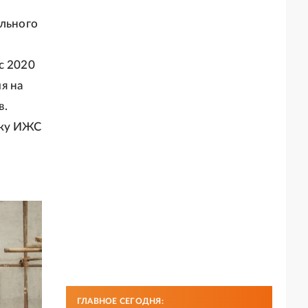
ельного
с 2020
я на
в.
жку ИЖС
ГЛАВНОЕ СЕГОДНЯ: