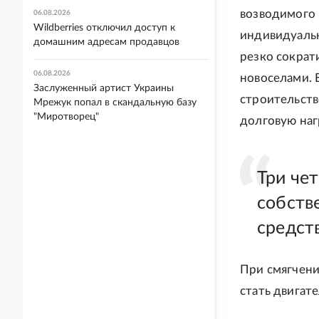
возводимого 
06.08.2026
Wildberries отключил доступ к
индивидуальн
домашним адресам продавцов
резко сократ
06.08.2026
новоселами. 
Заслуженный артист Украины
строительств
Мрежук попал в скандальную базу
"Миротворец"
долговую наг
Три чет
собств
средст
При смягчен
стать двигат