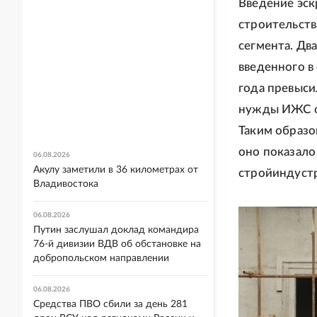
Введение эск
строительств
сегмента. Дв
введенного в
года превыси
нужды ИЖС оц
Таким образо
оно показало
06.08.2026
Акулу заметили в 36 километрах от
стройиндуст
Владивостока
06.08.2026
Путин заслушал доклад командира
76-й дивизии ВДВ об обстановке на
добропольском направлении
06.08.2026
Средства ПВО сбили за день 281