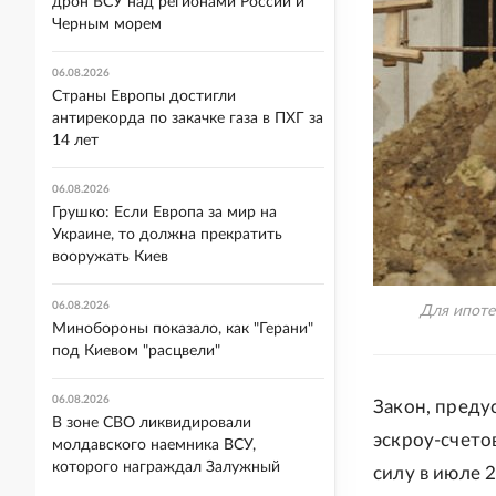
дрон ВСУ над регионами России и
Черным морем
06.08.2026
Страны Европы достигли
антирекорда по закачке газа в ПХГ за
14 лет
06.08.2026
Грушко: Если Европа за мир на
Украине, то должна прекратить
вооружать Киев
06.08.2026
Для ипоте
Минобороны показало, как "Герани"
под Киевом "расцвели"
06.08.2026
Закон, пред
В зоне СВО ликвидировали
эскроу-счето
молдавского наемника ВСУ,
которого награждал Залужный
силу в июле 