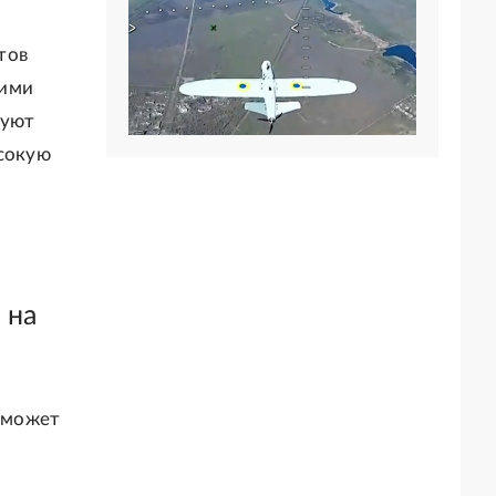
тов
щими
туют
ысокую
 на
 может
.