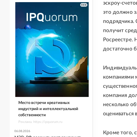
эскроу-счето
это должно з
подрядчика. 
получит сред
Росреестре. 
достаточно б
Индивидуаль
компаниями м
существенног
компания дол
Место встречи креативных
несколько об
индустрий и интеллектуальной
оцениваться 
собственности
Реклама. https://ipquorum.ru
06.08.2026
Кроме того, 