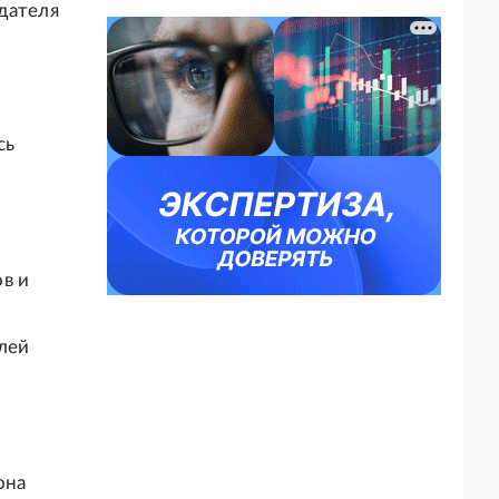
дателя
сь
в и
елей
она