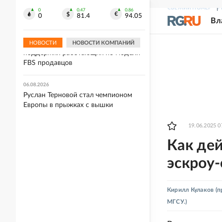
Маск обвинил в измене Франции
СВЕЖИЙ НОМЕР
Р
кандидата в президенты Тонделье
0
0.47
0.86
0
81.4
94.05
Вл
06.08.2026
Wildberries расширила меры
НОВОСТИ
НОВОСТИ КОМПАНИЙ
поддержки работающих по модели
FBS продавцов
06.08.2026
Руслан Терновой стал чемпионом
Европы в прыжках с вышки
19.06.2025 0
Как де
эскроу
Кирилл Кулаков
(п
МГСУ.)