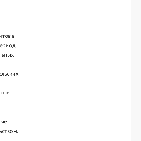
5
итов в
период
льных
ельских
нные
ные
ьством.