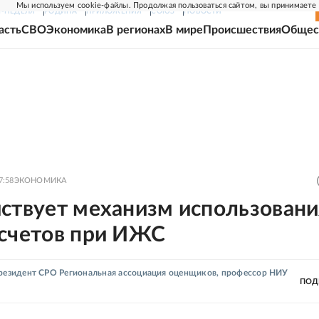
Мы используем cookie-файлы. Продолжая пользоваться сайтом, вы принимаете
Г-НЕДЕЛЯ
РОДИНА
ПРИЛОЖЕНИЯ
СОЮЗ
НОВОСТИ
асть
СВО
Экономика
В регионах
В мире
Происшествия
Общес
7:58
ЭКОНОМИКА
йствует механизм использовани
-счетов при ИЖС
резидент СРО Региональная ассоциация оценщиков, профессор НИУ
ПОД