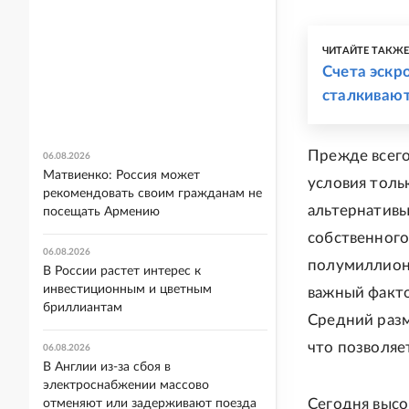
ЧИТАЙТЕ ТАКЖ
Счета эскр
сталкивают
Прежде всег
06.08.2026
Матвиенко: Россия может
условия толь
рекомендовать своим гражданам не
альтернативы
посещать Армению
собственного
06.08.2026
полумиллиона
В России растет интерес к
инвестиционным и цветным
важный факто
бриллиантам
Средний разм
что позволяе
06.08.2026
В Англии из-за сбоя в
электроснабжении массово
Сегодня высо
отменяют или задерживают поезда