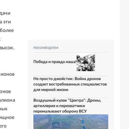
ыдачи
а эти
 более
с
высок.
РЕКОМЕНДУЕМ
Победа и правда наша!
лионов
Не просто джойстик: Война дронов
создает востребованных специалистов
для мирной жизни
ионов
ллиона
Воздушный кулак "Центра": Дроны,
артиллерия и перехватчики
ных
перемалывают оборону ВСУ
лищное
его