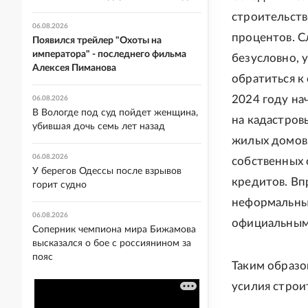
строительств
06.08.2026
процентов. С
Появился трейлер "Охоты на
императора" - последнего фильма
безусловно, 
Алексея Пиманова
обратиться к
2024 году на
06.08.2026
В Вологде под суд пойдет женщина,
на кадастров
убившая дочь семь лет назад
жилых домов.
06.08.2026
собственных 
У берегов Одессы после взрывов
кредитов. Вп
горит судно
неформальные
06.08.2026
официальным
Соперник чемпиона мира Бижамова
высказался о бое с россиянином за
пояс
Таким образо
усилия строи