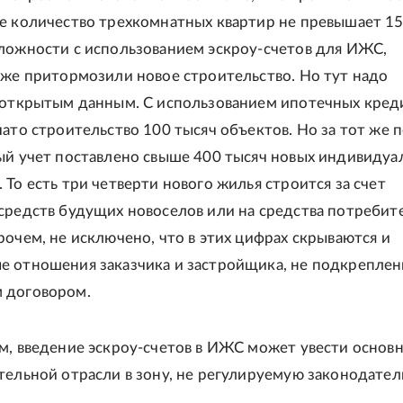
е количество трехкомнатных квартир не превышает 1
ложности с использованием эскроу-счетов для ИЖС,
уже притормозили новое строительство. Но тут надо
 открытым данным. С использованием ипотечных кред
чато строительство 100 тысяч объектов. Но за тот же 
ый учет поставлено свыше 400 тысяч новых индивидуа
 То есть три четверти нового жилья строится за счет
средств будущих новоселов или на средства потребит
рочем, не исключено, что в этих цифрах скрываются и
 отношения заказчика и застройщика, не подкрепле
 договором.
м, введение эскроу-счетов в ИЖС может увести основ
тельной отрасли в зону, не регулируемую законодател