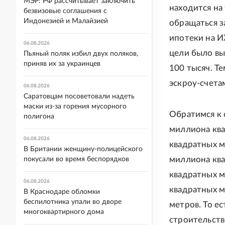
МЭР: РФ рассчитывает заключить
находится на
безвизовые соглашения с
Индонезией и Малайзией
обращаться з
ипотеки на И
06.08.2026
цели было выд
Пьяный поляк избил двух поляков,
приняв их за украинцев
100 тысяч. Те
эскроу-счета
06.08.2026
Саратовцам посоветовали надеть
маски из-за горения мусорного
Обратимся к 
полигона
миллиона ква
06.08.2026
квадратных м
В Британии женщину-полицейского
миллиона ква
покусали во время беспорядков
квадратных м
06.08.2026
квадратных м
В Краснодаре обломки
беспилотника упали во дворе
метров. То е
многоквартирного дома
строительств