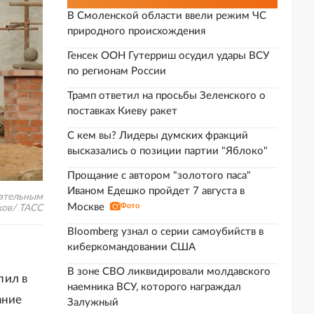
В Смоленской области ввели режим ЧС
природного происхождения
Генсек ООН Гутерриш осудил удары ВСУ
по регионам России
Трамп ответил на просьбы Зеленского о
поставках Киеву ракет
С кем вы? Лидеры думских фракций
высказались о позиции партии "Яблоко"
Прощание с автором "золотого паса"
Иваном Едешко пройдет 7 августа в
зательным
Москве
Фото
ков/ ТАСС
Bloomberg узнал о серии самоубийств в
киберкомандовании США
В зоне СВО ликвидировали молдавского
пил в
наемника ВСУ, которого награждал
ание
Залужный