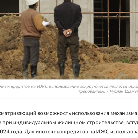
чных кредитов на ИЖС использование эскроу-счетов является обя
требованием. / Руслан Шаму
усматривающий возможность использования механизма
в при индивидуальном жилищном строительстве, всту
2024 года. Для ипотечных кредитов на ИЖС использов