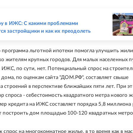
Е
оу в ИЖС: С какими проблемами
ся застройщики и как их преодолеть
о программа льготной ипотеки помогла улучшить жи
ко жителям крупных городов. Для малых населенных п
 ИЖС, по сути, нет. Потенциальный спрос на строител
 дома, по оценкам сайта "ДОМ.РФ", составляет свыше
 строений в перспективе ближайших пяти лет. При э
р спроса - себестоимость квадратного метра нового ж
ер кредита на ИЖС составляет порядка 5,8 миллиона 
т построить дом площадью 100-120 квадратных метро
к спрос на многокомнатное жилье, в то время как в ма