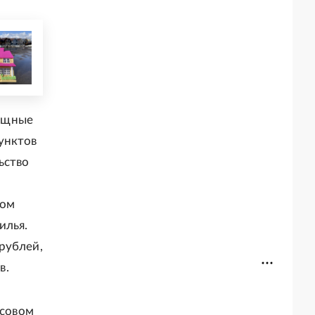
лищные
унктов
ьство
том
илья.
рублей,
в.
ссовом