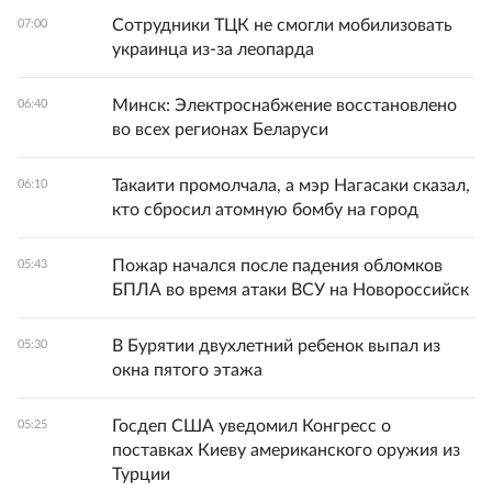
Сотрудники ТЦК не смогли мобилизовать
07:00
украинца из-за леопарда
Минск: Электроснабжение восстановлено
06:40
во всех регионах Беларуси
Такаити промолчала, а мэр Нагасаки сказал,
06:10
кто сбросил атомную бомбу на город
Пожар начался после падения обломков
05:43
БПЛА во время атаки ВСУ на Новороссийск
В Бурятии двухлетний ребенок выпал из
05:30
окна пятого этажа
Госдеп США уведомил Конгресс о
05:25
поставках Киеву американского оружия из
Турции