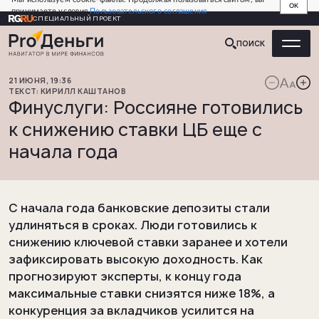
OK
принимаете условия
Пользовательского соглашения
СПЕЦИАЛЬНЫЙ ПРОЕКТ
ПОИСК
21
ИЮНЯ
,
19:36
КИРИЛЛ
КАШТАНОВ
Финуслуги: Россияне готовились
к снижению ставки ЦБ еще с
начала года
С начала года банковские депозиты стали
удлиняться в сроках. Люди готовились к
снижению ключевой ставки заранее и хотели
зафиксировать высокую доходность. Как
прогнозируют эксперты, к концу года
максимальные ставки снизятся ниже 18%, а
конкуренция за вкладчиков усилится на