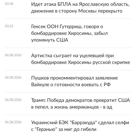
Идет атака БПЛА на Ярославскую область,
03:38
движение в сторону Москвы перекрыто
Генсек ООН Гутерриш, говоря о
03:25
бомбардировке Хиросимы, забыл
упомянуть США
Артистка сыграет на уцелевшей при
06.08.2026
бомбардировке Хиросимы русской скрипке
Пушков прокомментировал заявление
06.08.2026
Вайкуле о готовности воевать с РФ
Трамп: Победа демократов превратит США
06.08.2026
в пепел, а жизнь американцев - в ад
Украинский БЭК "Барракуда" сделал селфи
06.08.2026
с "Геранью" за миг до гибели