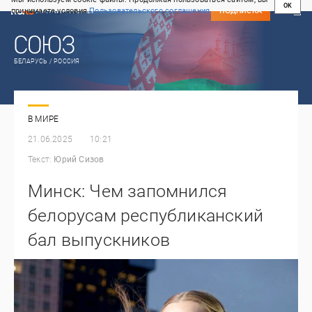
OK
принимаете условия
Пользовательского соглашения
СВЕЖИЙ НОМЕР
ПОДПИСКА
БЕЛАРУСЬ / РОССИЯ
В МИРЕ
21.06.2025
10:21
Текст:
Юрий Сизов
Минск: Чем запомнился
белорусам республиканский
бал выпускников