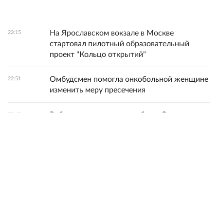
На Ярославском вокзале в Москве
23:15
стартовал пилотный образовательный
проект "Кольцо открытий"
Омбудсмен помогла онкобольной женщине
22:51
изменить меру пресечения
Ребенок и женщина погибли в Смоленске
22:43
из-за последствий непогоды
Доцент Алтухова рассказала, как увеличить
22:22
размер будущей пенсии
Синоптик Позднякова: 7 августа может
22:18
стать последним жарким днем лета в
Москве