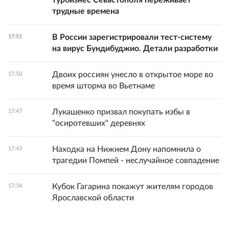
турбизнес Севастополя переживает
трудные времена
В России зарегистрировали тест-систему
17:51
на вирус Бундибуджио. Детали разработки
Двоих россиян унесло в открытое море во
17:50
время шторма во Вьетнаме
Лукашенко призвал покупать избы в
17:47
"осиротевших" деревнях
Находка на Нижнем Дону напомнила о
17:43
трагедии Помпей - неслучайное совпадение
Кубок Гагарина покажут жителям городов
17:34
Ярославской области