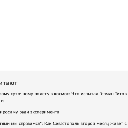
читают
вому суточному полету в космос: Что испытал Герман Титов 
ти
Хиросиму ради эксперимента
тями мы справимся": Как Севастополь второй месяц живет с