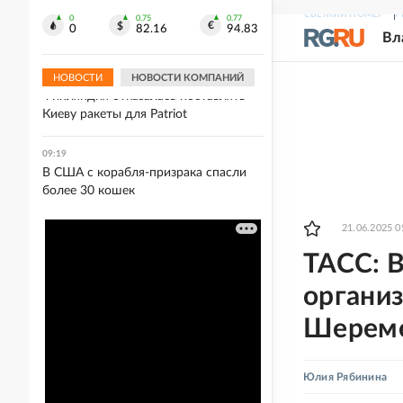
09:25
СВЕЖИЙ НОМЕР
Р
Лионель Месси прибыл в Аргентину
0
0.75
0.77
0
82.16
94.83
Вл
на похороны отца
НОВОСТИ
НОВОСТИ КОМПАНИЙ
09:23
Финляндия отказалась поставлять
Киеву ракеты для Patriot
09:19
В США с корабля-призрака спасли
более 30 кошек
21.06.2025 0
ТАСС: 
органи
Шереме
Юлия Рябинина