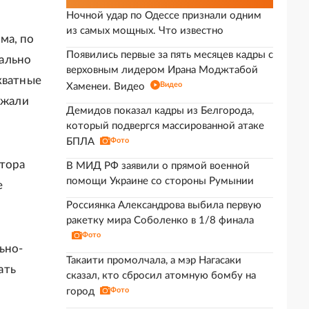
Ночной удар по Одессе признали одним
из самых мощных. Что известно
ма, по
Появились первые за пять месяцев кадры с
ально
верховным лидером Ирана Моджтабой
кватные
Видео
Хаменеи. Видео
ожали
Демидов показал кадры из Белгорода,
который подвергся массированной атаке
БПЛА
Фото
атора
В МИД РФ заявили о прямой военной
помощи Украине со стороны Румынии
е
Россиянка Александрова выбила первую
ракетку мира Соболенко в 1/8 финала
Фото
ьно-
Такаити промолчала, а мэр Нагасаки
ать
сказал, кто сбросил атомную бомбу на
город
Фото