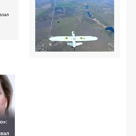
азал
о»:
Маск сделал
овал
неожиданное
Путин озвучил