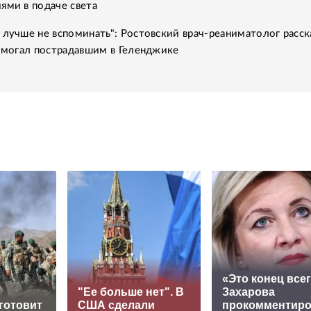
ями в подаче света
 лучше не вспоминать": Ростовский врач-реаниматолог расск
помогал пострадавшим в Геленджике
«Это конец всег
"Ее больше нет". В
Захарова
готовит
США сделали
прокомментир