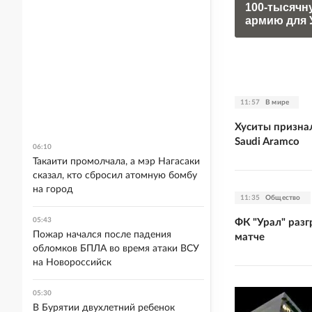
100-тысячн
армию для 
11:57
В мире
Хуситы призна
Saudi Aramco
06:10
Такаити промолчала, а мэр Нагасаки
сказал, кто сбросил атомную бомбу
на город
11:35
Общество
05:43
ФК "Урал" раз
Пожар начался после падения
матче
обломков БПЛА во время атаки ВСУ
на Новороссийск
05:30
В Бурятии двухлетний ребенок