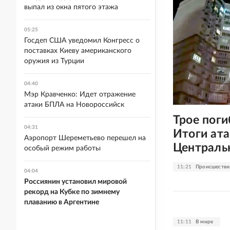
выпал из окна пятого этажа
05:25
Госдеп США уведомил Конгресс о
поставках Киеву американского
оружия из Турции
04:40
Мэр Кравченко: Идет отражение
атаки БПЛА на Новороссийск
Трое поги
04:31
Итоги ата
Аэропорт Шереметьево перешел на
Центральн
особый режим работы
11:21
Происшестви
04:04
Россиянин установил мировой
рекорд на Кубке по зимнему
плаванию в Аргентине
11:11
В мире