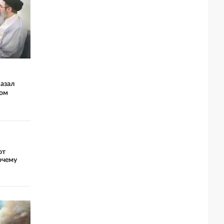
казал
ром
ют
очему