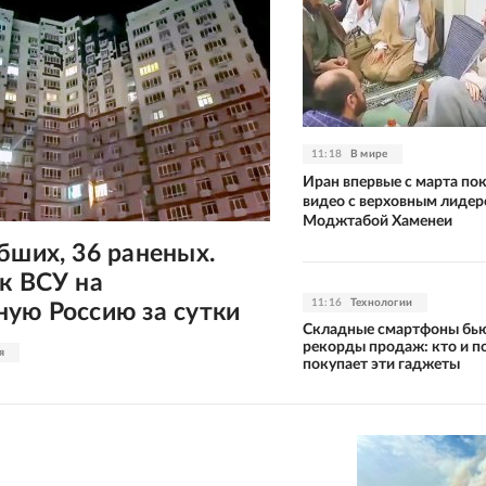
11:18
В мире
Иран впервые с марта по
видео с верховным лиде
Моджтабой Хаменеи
бших, 36 раненых.
к ВСУ на
11:16
Технологии
ую Россию за сутки
Складные смартфоны бь
рекорды продаж: кто и п
я
покупает эти гаджеты