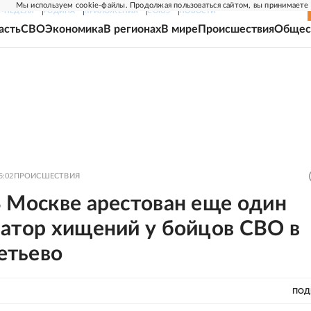
Мы используем cookie-файлы. Продолжая пользоваться сайтом, вы принимаете
Г-НЕДЕЛЯ
РОДИНА
ПРИЛОЖЕНИЯ
СОЮЗ
НОВОСТИ
асть
СВО
Экономика
В регионах
В мире
Происшествия
Общес
5:02
ПРОИСШЕСТВИЯ
В Москве арестован еще один
затор хищений у бойцов СВО в
тьево
ПОД