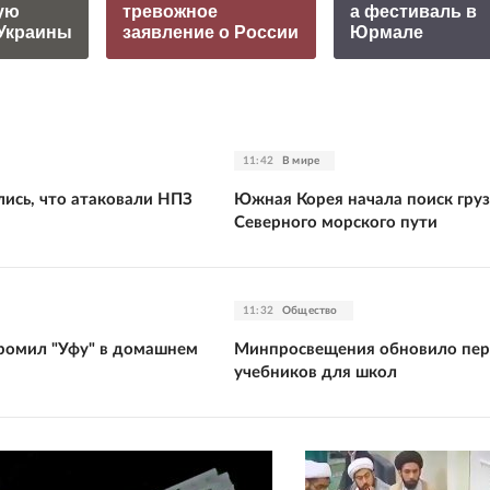
ую
тревожное
а фестиваль в
Украины
заявление о России
Юрмале
11:42
В мире
лись, что атаковали НПЗ
Южная Корея начала поиск груз
Северного морского пути
11:32
Общество
громил "Уфу" в домашнем
Минпросвещения обновило пер
учебников для школ