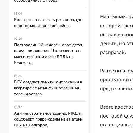
освободились от воды
09:04
Напомним, в 
Володин назвал пять регионов, где
которой такс
полностью запретили вейпы
искали военн
08:34
деньги, но з
Пострадали 13 человек, двое детей
получили ранения. Что известно о
расправой.
массированной атаке БПЛА на
Белгород
Ранее по это
08:31
преступной с
ВСУ создают пункты дислокации в
квартирах с мумифицированными
предъявлено 
телами хозяев
Всего аресто
08:17
Административное здание, МКД и
постовой слу
соцобъект повреждены из-за атаки
потенциальны
ВСУ на Белгород