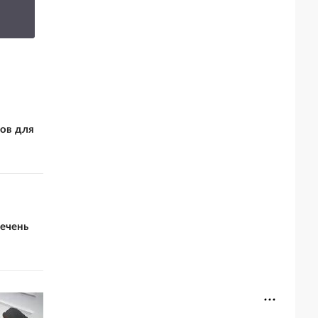
заявление о
итоговый план СВ
завершении СВО
ов для
ечень