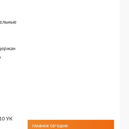
в
тельные
адержан
о
10 УК
ГЛАВНОЕ СЕГОДНЯ: