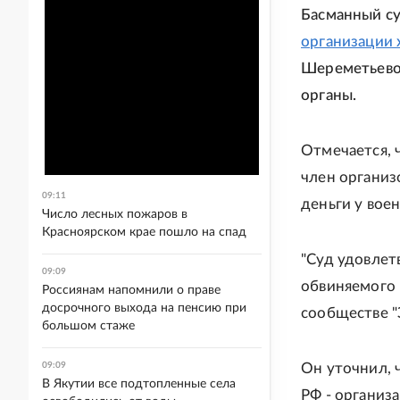
Басманный су
организации
Шереметьево
органы.
Отмечается, 
член организ
09:11
деньги у вое
Число лесных пожаров в
Красноярском крае пошло на спад
"Суд удовлет
09:09
обвиняемого 
Россиянам напомнили о праве
досрочного выхода на пенсию при
сообществе "
большом стаже
09:09
Он уточнил, 
В Якутии все подтопленные села
РФ - организ