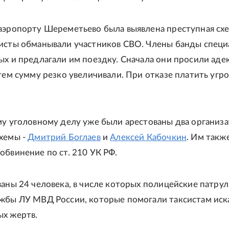
аэропорту Шереметьево была выявлена преступная схе
исты обманывали участников СВО. Члены банды специ
ых и предлагали им поездку. Сначала они просили аде
атем сумму резко увеличивали. При отказе платить угр
му уголовному делу уже были арестованы два организ
хемы -
Дмитрий Боглаев
и
Алексей Кабочкин
. Им такж
обвинение по ст. 210 УК РФ.
ваны 24 человека, в числе которых полицейские патрул
жбы ЛУ МВД России, которые помогали таксистам иск
х жертв.