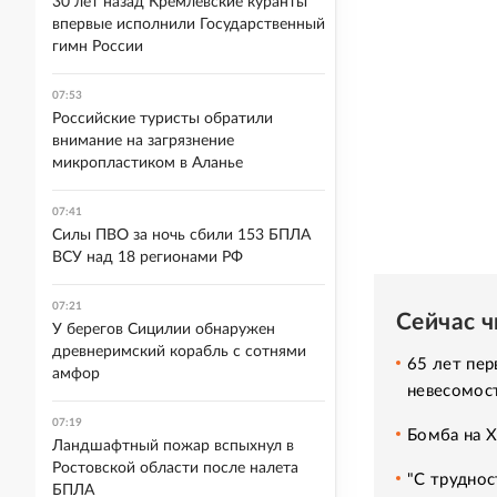
30 лет назад Кремлевские куранты
впервые исполнили Государственный
гимн России
07:53
Российские туристы обратили
внимание на загрязнение
микропластиком в Аланье
07:41
Силы ПВО за ночь сбили 153 БПЛА
ВСУ над 18 регионами РФ
07:21
Сейчас 
У берегов Сицилии обнаружен
древнеримский корабль с сотнями
65 лет пер
амфор
невесомос
07:19
Бомба на 
Ландшафтный пожар вспыхнул в
Ростовской области после налета
"С труднос
БПЛА