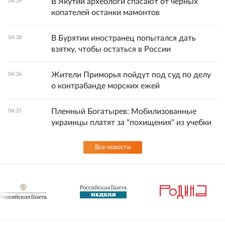
В Якутии археологи спасают от черных
04:39
копателей останки мамонтов
В Бурятии иностранец попытался дать
04:38
взятку, чтобы остаться в России
Жители Приморья пойдут под суд по делу
04:36
о контрабанде морских ежей
Пленный Богатырев: Мобилизованные
04:35
украинцы платят за "похищения" из учебки
Все новости