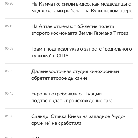
На Камчатке сняли видео, как медведицы с
06:20
медвежатами рыбачат на Курильском озере
На Алтае отмечают 65-летие полета
06:12
второго космонавта Земли Германа Титова
Трамп подписал указ о запрете "родильного
05:58
туризма" в США
Дальневосточная студия кинохроники
05:52
обретет второе дыхание
Европа потребовала от Турции
05:45
подтверждать происхождение газа
Сальдо: Ставка Киева на западное "чудо-
04:58
оружие" не сработала