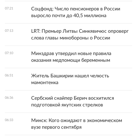
Соцфонд: Число пенсионеров в России
07:21
выросло почти до 40,5 миллиона
LRT: Премьер Литвы Синкявичюс опроверг
07:13
слова главы минобороны о России
Минздрав утвердил новые правила
07:10
оказания медпомощи беременным
Житель Башкирии нашел челюсть
06:51
мамонтенка
Сербский снайпер Берич восхитился
06:36
подготовкой якутских стрелков
Минск: Кого ожидают в экономическом
06:33
вузе первого сентября