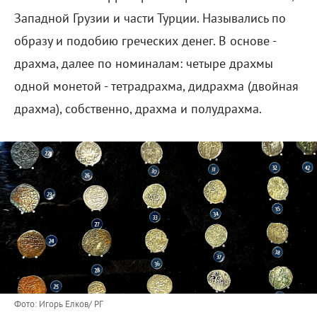
Западной Грузии и части Турции. Назывались по
образу и подобию греческих денег. В основе -
драхма, далее по номиналам: четыре драхмы
одной монетой - тетрадрахма, дидрахма (двойная
драхма), собственно, драхма и полудрахма.
Фото: Игорь Елков/ РГ