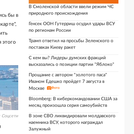
В Смоленской области ввели режим ЧС
природного происхождения
сь бы в
карте",
Генсек ООН Гутерриш осудил удары ВСУ
по регионам России
ить
Трамп ответил на просьбы Зеленского о
 этого
поставках Киеву ракет
С кем вы? Лидеры думских фракций
высказались о позиции партии "Яблоко"
Прощание с автором "золотого паса"
Иваном Едешко пройдет 7 августа в
Москве
Фото
Bloomberg: В киберкомандовании США за
месяц произошла серия самоубийств
В зоне СВО ликвидировали молдавского
:
Соцсети
наемника ВСУ, которого награждал
м
Залужный