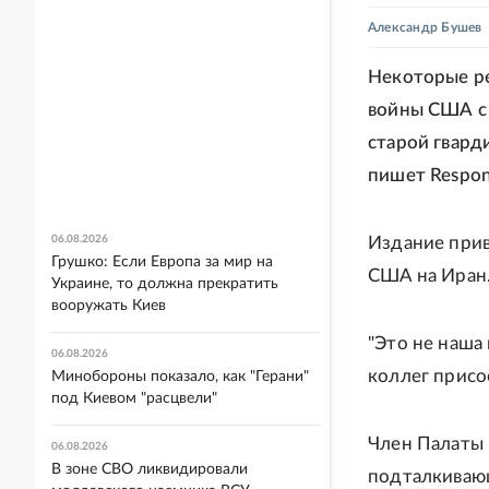
Александр Бушев
Некоторые р
войны США с 
старой гвард
пишет Respons
06.08.2026
Издание прив
Грушко: Если Европа за мир на
США на Иран
Украине, то должна прекратить
вооружать Киев
"Это не наша
06.08.2026
коллег присое
Минобороны показало, как "Герани"
под Киевом "расцвели"
Член Палаты 
06.08.2026
В зоне СВО ликвидировали
подталкивающ