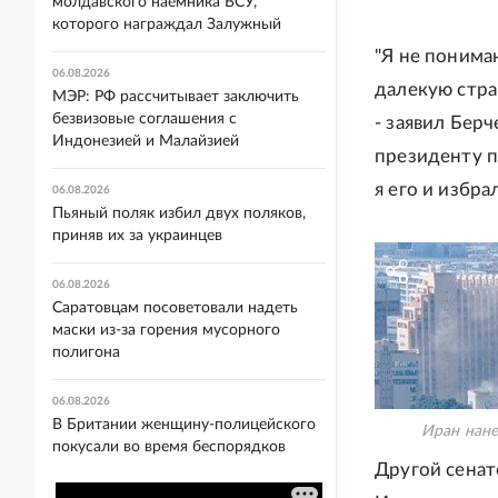
молдавского наемника ВСУ,
которого награждал Залужный
"Я не понима
06.08.2026
далекую стран
МЭР: РФ рассчитывает заключить
безвизовые соглашения с
- заявил Бер
Индонезией и Малайзией
президенту п
я его и избрал
06.08.2026
Пьяный поляк избил двух поляков,
приняв их за украинцев
06.08.2026
Саратовцам посоветовали надеть
маски из-за горения мусорного
полигона
06.08.2026
В Британии женщину-полицейского
Иран нане
покусали во время беспорядков
Другой сенат