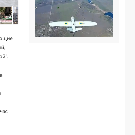
ающие
й,
ой".
e,
й
час