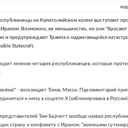
ПОД
еспубликанцы на Капитолийском холме выступают пр
Ираном. Возможно, их меньшинство, но они "бросают
ии и предупреждают Трампа о надвигающейся катастро
iblе Statecraft.
одит мнения четырех республиканцев, которые проти
.
 война!" - восклицает Томас Мэсси. Парламентарий при
диниться к нему в соцсети X (заблокирована в России)
представителей Тим Берчетт вообще назвал республи
их страну к конфликту с Ираном, "военными сутенера