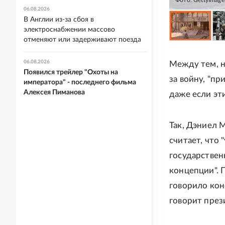
Фото: GettyImage
06.08.2026
В Англии из-за сбоя в
электроснабжении массово
отменяют или задерживают поезда
06.08.2026
Между тем, н
Появился трейлер "Охоты на
за войну, "п
императора" - последнего фильма
Алексея Пиманова
даже если эт
Так, Дэниел 
считает, что
государствен
концепции". 
говорило кон
говорит през