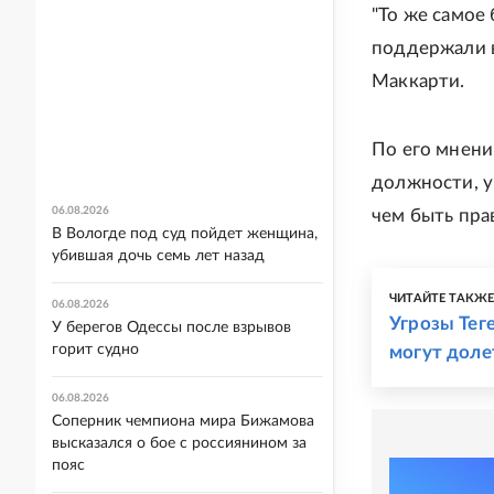
"То же самое
поддержали в
Маккарти.
По его мнени
должности, у
06.08.2026
чем быть пра
В Вологде под суд пойдет женщина,
убившая дочь семь лет назад
ЧИТАЙТЕ ТАКЖ
06.08.2026
Угрозы Теге
У берегов Одессы после взрывов
горит судно
могут доле
06.08.2026
Соперник чемпиона мира Бижамова
высказался о бое с россиянином за
пояс