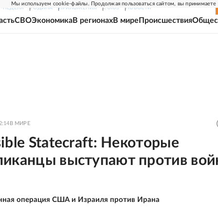
Мы используем cookie-файлы. Продолжая пользоваться сайтом, вы принимаете
Г-НЕДЕЛЯ
РОДИНА
ПРИЛОЖЕНИЯ
СОЮЗ
НОВОСТИ
асть
СВО
Экономика
В регионах
В мире
Происшествия
Общес
2:14
В МИРЕ
iblе Statecraft: Некоторые
ликанцы выступают против вой
м
нная операция США и Израиля против Ирана