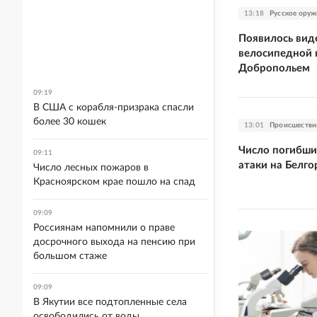
13:18
Русское оруж
Появилось вид
велосипедной 
Добропольем
09:19
В США с корабля-призрака спасли
более 30 кошек
13:01
Происшестви
Число погибши
09:11
атаки на Белго
Число лесных пожаров в
Красноярском крае пошло на спад
09:09
Россиянам напомнили о праве
досрочного выхода на пенсию при
большом стаже
09:09
В Якутии все подтопленные села
освободились от воды