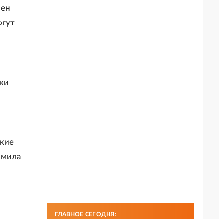
жен
огут
ски
в
ские
омила
ГЛАВНОЕ СЕГОДНЯ: