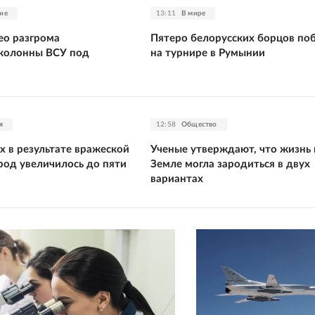
ие
13:11
В мире
ео разгрома
Пятеро белорусских борцов по
колонны ВСУ под
на турнире в Румынии
я
12:58
Общество
х в результате вражеской
Ученые утверждают, что жизнь 
род увеличилось до пяти
Земле могла зародиться в двух
вариантах