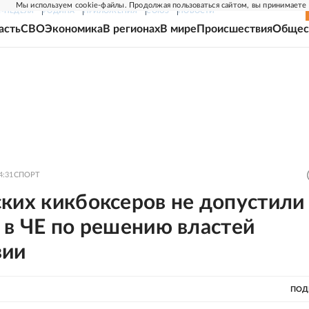
Мы используем cookie-файлы. Продолжая пользоваться сайтом, вы принимаете
Г-НЕДЕЛЯ
РОДИНА
ПРИЛОЖЕНИЯ
СОЮЗ
НОВОСТИ
асть
СВО
Экономика
В регионах
В мире
Происшествия
Общес
4:31
СПОРТ
ких кикбоксеров не допустили
 в ЧЕ по решению властей
вии
ПОД