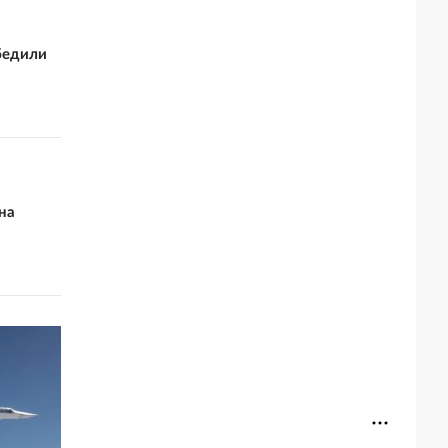
бедили
на