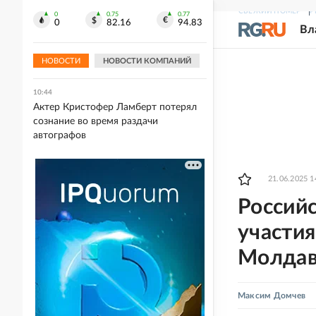
СВЕЖИЙ НОМЕР
Р
0
0.75
0.77
10:45
0
82.16
94.83
Вл
Три человека погибли, еще 25
пострадали при ночной атаке ВСУ на
Белгород
НОВОСТИ
НОВОСТИ КОМПАНИЙ
10:44
Актер Кристофер Ламберт потерял
сознание во время раздачи
автографов
21.06.2025 1
Российс
участия
Молда
Максим Домчев