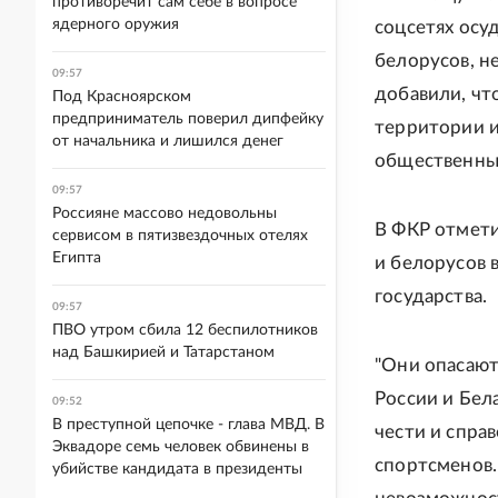
противоречит сам себе в вопросе
ядерного оружия
соцсетях осу
белорусов, н
09:57
добавили, чт
Под Красноярском
предприниматель поверил дипфейку
территории 
от начальника и лишился денег
общественны
09:57
Россияне массово недовольны
В ФКР отмети
сервисом в пятизвездочных отелях
Египта
и белорусов 
государства.
09:57
ПВО утром сбила 12 беспилотников
над Башкирией и Татарстаном
"Они опасают
России и Бел
09:52
В преступной цепочке - глава МВД. В
чести и спра
Эквадоре семь человек обвинены в
спортсменов.
убийстве кандидата в президенты