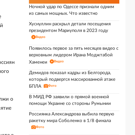
Ночной удар по Одессе признали одним
из самых мощных. Что известно
е
Хуснуллин раскрыл детали посещения
ей
президентом Мариуполя в 2023 году
Видео
Появилось первое за пять месяцев видео с
верховным лидером Ирана Моджтабой
оссиян
Видео
Хаменеи
лого
Демидов показал кадры из Белгорода,
который подвергся массированной атаке
БПЛА
Фото
В МИД РФ заявили о прямой военной
 лжи о
помощи Украине со стороны Румынии
нятие
Россиянка Александрова выбила первую
ракетку мира Соболенко в 1/8 финала
Фото