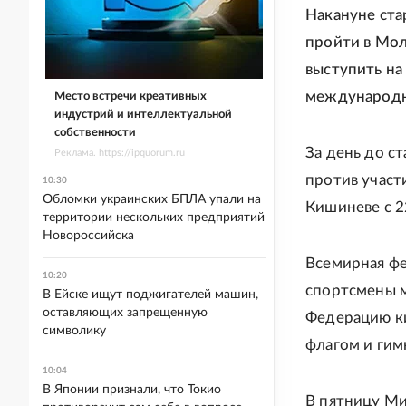
Накануне ста
пройти в Мол
выступить на
международн
Место встречи креативных
индустрий и интеллектуальной
собственности
За день до с
Реклама. https://ipquorum.ru
против участ
10:30
Обломки украинских БПЛА упали на
Кишиневе с 2
территории нескольких предприятий
Новороссийска
Всемирная фе
10:20
спортсмены м
В Ейске ищут поджигателей машин,
оставляющих запрещенную
Федерацию ки
символику
флагом и гим
10:04
В Японии признали, что Токио
В пятницу Ми