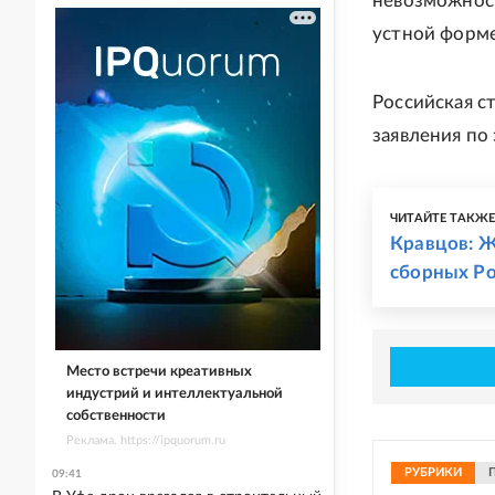
невозможност
устной форме"
Российская 
заявления по
ЧИТАЙТЕ ТАКЖ
Кравцов: Ж
сборных Ро
Место встречи креативных
индустрий и интеллектуальной
собственности
Реклама. https://ipquorum.ru
РУБРИКИ
09:41