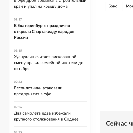
В Уфе дрон врезался в строительный
кран и упал на крышу дома
Бокс
Мо
09:37
В Екатеринбурге празднично
открыли Спартакиаду народов
России
09:35
Хуснуллин считает рискованной
смену правил семейной ипотеки до
октября
09:33
Беспилотники атаковали
предприятия в Уфе
09:26
Два самолета едва избежали
крупного столкновения в Сиднее
Сейчас 
09:25