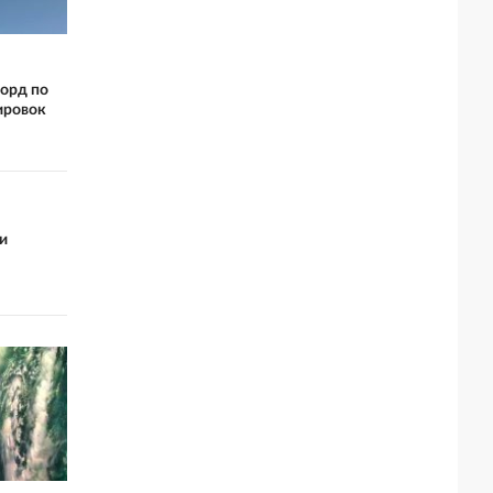
орд по
ировок
и