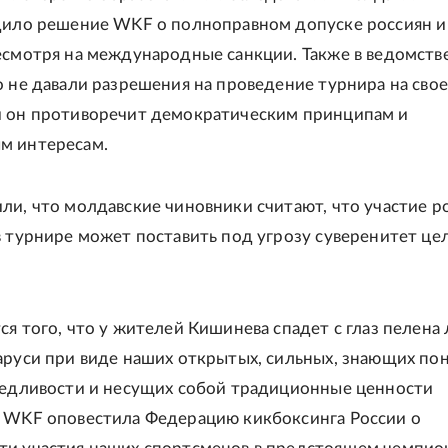
дило решение WKF о полноправном допуске россиян и
есмотря на международные санкции. Также в ведомств
о не давали разрешения на проведение турнира на сво
и он противоречит демократическим принципам и
м интересам.
ли, что молдавские чиновники считают, что участие р
в турнире может поставить под угрозу суверенитет це
ся того, что у жителей Кишинева спадет с глаз пелена
аруси при виде наших открытых, сильных, знающих по
ведливости и несущих собой традиционные ценности
 WKF оповестила Федерацию кикбоксинга России о