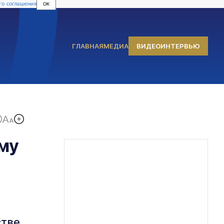
го соглашения
OK
ГЛАВНАЯ
МЕДИА
ВИДЕОИНТЕРВЬЮ
му
стве