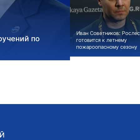
Иван Советников: Росле
ручений по
готовится к летнему
пожароопасному сезону
Й