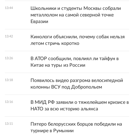
Школьники и студенты Москвы собрали
13:44
металлолом на самой северной точке
Евразии
Кинологи объяснили, почему собак нельзя
13:42
летом стричь коротко
В АТОР сообщили, повлиял ли тайфун в
13:26
Китае на туры из России
Появилось видео разгрома велосипедной
13:18
колонны ВСУ под Добропольем
В МИД РФ заявили о тяжелейшем кризисе в
13:16
НАТО за всю историю альянса
Пятеро белорусских борцов победили на
13:11
турнире в Румынии