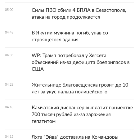
Силы ПВО сбили 4 БПЛА в Севастополе,
05:00
атака на город продолжается
В Якутии мужчина погиб, упав со
04:48
строящегося здания
WP: Трамп потребовал у Хегсета
04:35
объяснений из-за дефицита боеприпасов в
США
Жительнице Благовещенска грозит до 10
04:28
лет за укус пальца полицейского
Камчатский диспансер выплатит пациентке
04:18
700 тысяч рублей из-за заражения
гепатитом
Яхта "Эйва" доставила на Командоры
04:12