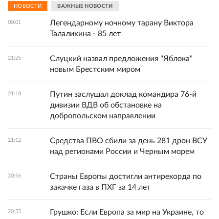
НОВОСТИ
ВАЖНЫЕ НОВОСТИ
Легендарному ночному тарану Виктора
00:01
Талалихина - 85 лет
Слуцкий назвал предложения "Яблока"
21:25
новым Брестским миром
Путин заслушал доклад командира 76-й
21:18
дивизии ВДВ об обстановке на
добропольском направлении
Средства ПВО сбили за день 281 дрон ВСУ
21:12
над регионами России и Черным морем
Страны Европы достигли антирекорда по
20:56
закачке газа в ПХГ за 14 лет
Грушко: Если Европа за мир на Украине, то
20:55