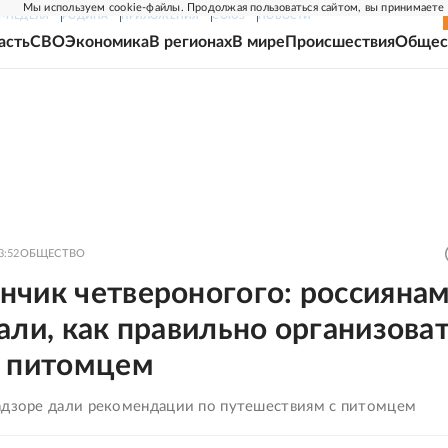
Мы используем cookie-файлы. Продолжая пользоваться сайтом, вы принимаете
Г-НЕДЕЛЯ
РОДИНА
ПРИЛОЖЕНИЯ
СОЮЗ
НОВОСТИ
асть
СВО
Экономика
В регионах
В мире
Происшествия
Общес
3:52
ОБЩЕСТВО
нчик четвероногого: россияна
али, как правильно организова
с питомцем
адзоре дали рекомендации по путешествиям с питомцем