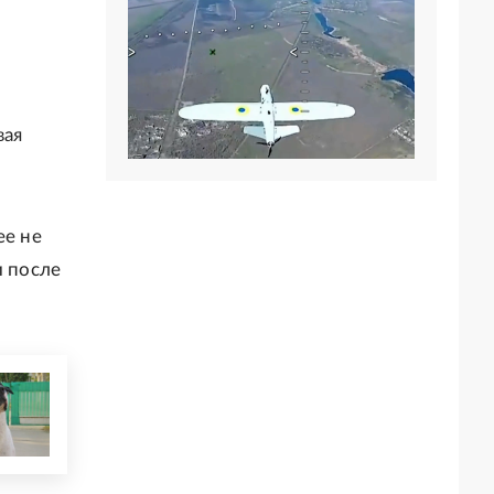
вая
ее не
и после