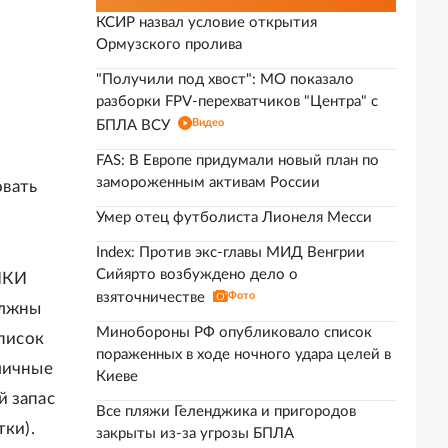
КСИР назвал условие открытия
Ормузского пролива
"Получили под хвост": МО показало
разборки FPV-перехватчиков "Центра" с
Видео
БПЛА ВСУ
FAS: В Европе придумали новый план по
замороженным активам России
овать
Умер отец футболиста Лионеля Месси
Index: Против экс-главы МИД Венгрии
Сийярто возбуждено дело о
НКИ
взяточничестве
Фото
олжны
Минобороны РФ опубликовало список
список
пораженных в ходе ночного удара целей в
личные
Киеве
й запас
Все пляжи Геленджика и пригородов
тки).
закрыты из-за угрозы БПЛА