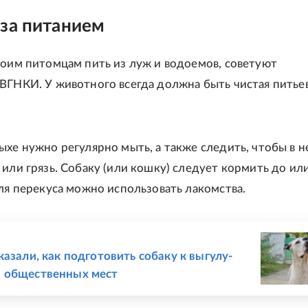
за питанием
воим питомцам пить из луж и водоемов, советуют
ВГНКИ. У животного всегда должна быть чистая питье
ыхе нужно регулярно мыть, а также следить, чтобы в н
 или грязь. Собаку (или кошку) следует кормить до ил
для перекуса можно использовать лакомства.
Е
казали, как подготовить собаку к выгулу-
 общественных мест