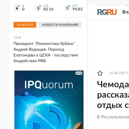
перед ударом по ВСУ
СВЕЖИЙ НОМЕР
Р
0
0.75
0.77
0
82.16
94.83
Вл
14:05
Евгений Кузнецов продолжит
карьеру в "Сибири"
НОВОСТИ
НОВОСТИ КОМПАНИЙ
13:55
Президент "Локомотива-Кубань"
Андрей Ведищев: Переход
Елатонцева в ЦСКА - последствие
бездействия РФБ
21.06.2025 1
Чемода
рассказ
отдых 
В Россельхозн