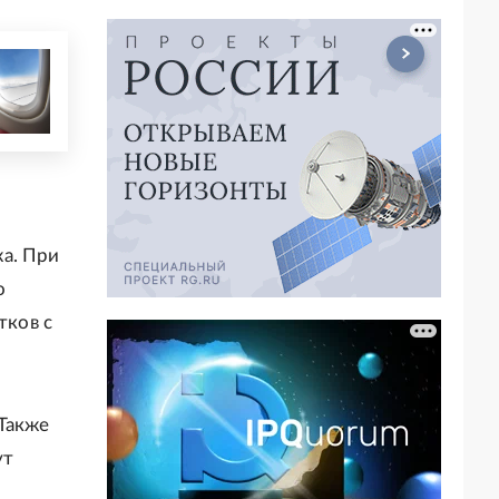
а. При
о
тков с
Также
ут