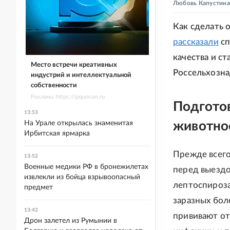
Любовь Капустина
Как сделать
рассказали
сп
качества и с
Место встречи креативных
Россельхозна
индустрий и интеллектуальной
собственности
Реклама. https://ipquorum.ru
Подготов
13:53
На Урале открылась знаменитая
животно
Ирбитская ярмарка
Прежде всего
13:52
Военные медики РФ в бронежилетах
перед выездо
извлекли из бойца взрывоопасный
лептоспироза
предмет
заразных боле
13:42
прививают от
Дрон залетел из Румынии в