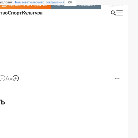
 условия
Пользовательского соглашения
OK
Войти
ПОДПИСКА
НА ИЗДАНИЕ
ВКЛЮЧИТЬ РАССЫЛКУ
тво
Спорт
Культура
м
ть