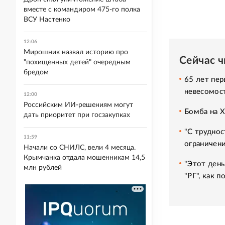
вместе с командиром 475-го полка
ВСУ Настенко
12:06
Мирошник назвал историю про
Сейчас 
"похищенных детей" очередным
бредом
65 лет пер
невесомос
12:00
Российским ИИ-решениям могут
Бомба на 
дать приоритет при госзакупках
"С труднос
11:59
ограничени
Начали со СНИЛС, вели 4 месяца.
Крымчанка отдала мошенникам 14,5
"Этот день
млн рублей
"РГ", как 