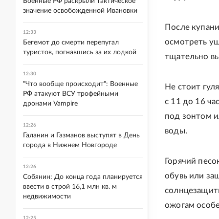
Военные РФ раскрыли тактическое
значение освобожденной Ивановки
После купани
12:33
осмотреть уш
Бегемот до смерти перепугал
туристов, погнавшись за их лодкой
тщательно вы
12:30
"Что вообще происходит": Военные
Не стоит гул
РФ атакуют ВСУ трофейными
с 11 до 16 ч
дронами Vampire
под зонтом и
12:26
воды.
Галанин и Газманов выступят в День
города в Нижнем Новгороде
Горячий песо
12:26
обувь или за
Собянин: До конца года планируется
ввести в строй 16,1 млн кв. м
солнцезащитн
недвижимости
ожогам особ
12:25