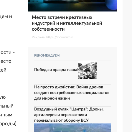
цем и
Место встречи креативных
индустрий и интеллектуальной
собственности
Реклама. https://ipquorum.ru
ости -
РЕКОМЕНДУЕМ
место
жей
Победа и правда наша!
Не просто джойстик: Война дронов
создает востребованных специалистов
ную
для мирной жизни
альный
Воздушный кулак "Центра": Дроны,
ечным
артиллерия и перехватчики
перемалывают оборону ВСУ
ороды).