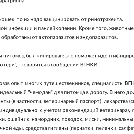
арагриппа.
 кошек, то их надо вакцинировать от ринотрахеита,
ой инфекции и панлейкопении. Кроме того, животные
обработаны от эктопаразитов и эндопаразитов.
ы питомец был чипирован: это поможет идентифицир
потери", - говорится в сообщении ВГНКИ.
овав опыт многих путешественников, специалисты ВГ
идеальный "чемодан" для питомца в дорогу. В него д
нты (в частности, ветеринарный паспорт), лекарства (
 индивидуально, с учетом рекомендаций ветеринара), 
ки, ошейник, намордник, поводок, миски, минимальны
чной еды, средства гигиены (перчатки, пеленки, салфе