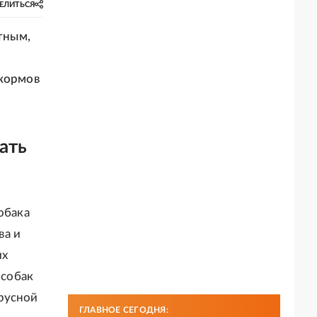
ЕЛИТЬСЯ
тным,
 кормов
ать
обака
ва и
их
 собак
русной
ГЛАВНОЕ СЕГОДНЯ: