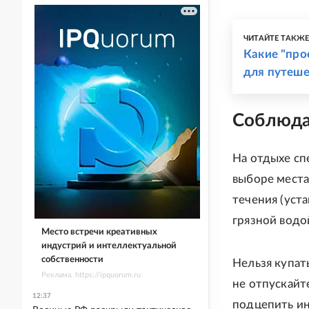
ЧИТАЙТЕ ТАКЖ
Какие "про
для путеш
Соблюда
На отдыхе сп
выборе места
течения (уста
грязной водо
Место встречи креативных
индустрий и интеллектуальной
собственности
Нельзя купат
Реклама. https://ipquorum.ru
не отпускайт
12:37
подцепить ин