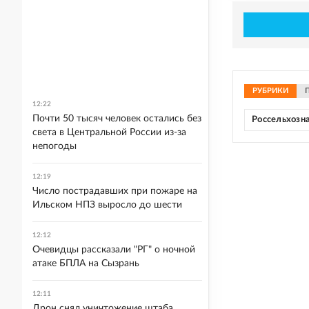
РУБРИКИ
12:22
Почти 50 тысяч человек остались без
Россельхозн
света в Центральной России из-за
непогоды
12:19
Число пострадавших при пожаре на
Ильском НПЗ выросло до шести
12:12
Очевидцы рассказали "РГ" о ночной
атаке БПЛА на Сызрань
12:11
Дрон снял уничтожение штаба