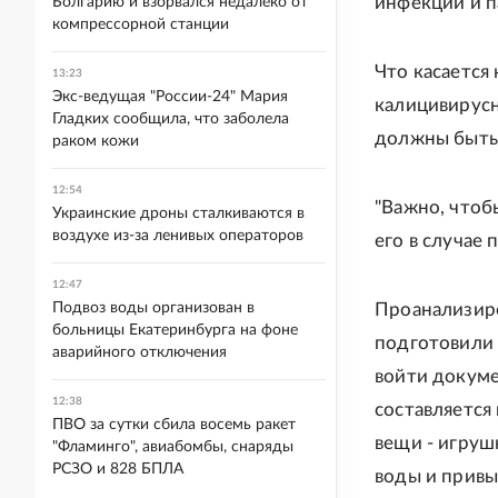
инфекции и п
Болгарию и взорвался недалеко от
компрессорной станции
Что касается
13:23
Экс-ведущая "России-24" Мария
калицивирусн
Гладких сообщила, что заболела
должны быть 
раком кожи
12:54
"Важно, чтоб
Украинские дроны сталкиваются в
воздухе из-за ленивых операторов
его в случае 
12:47
Подвоз воды организован в
Проанализир
больницы Екатеринбурга на фоне
подготовили 
аварийного отключения
войти докуме
12:38
составляется
ПВО за сутки сбила восемь ракет
вещи - игруш
"Фламинго", авиабомбы, снаряды
РСЗО и 828 БПЛА
воды и привы