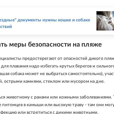
Е
ездные" документы нужны кошке и собаке
ествий
ть меры безопасности на пляже
ециалисты предостерегают от опасностей дикого пляж
 для плавания надо избегать крутых берегов и сильног
вшая собака может не выбраться самостоятельно), учас
й, острыми камнями, стеклом или мусором на дне.
ься животному с ранами или кожными заболеваниями. 
е питомцев в камыши или высокую траву - там они мог
фекцию или встретиться с дикими животными.