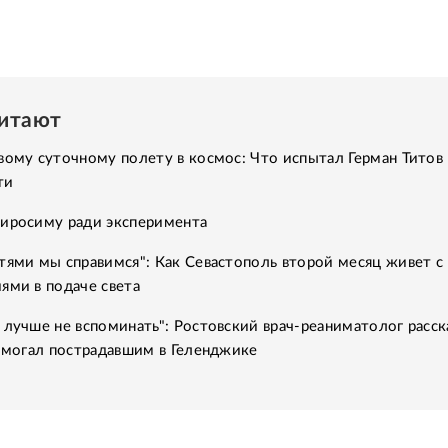
читают
вому суточному полету в космос: Что испытал Герман Титов 
ти
Хиросиму ради эксперимента
тями мы справимся": Как Севастополь второй месяц живет с
ями в подаче света
 лучше не вспоминать": Ростовский врач-реаниматолог расск
помогал пострадавшим в Геленджике