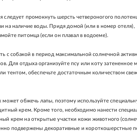
я следует промокнуть шерсть четвероногого полотен
и на наличие воды. Придя домой (или в номер отеля),
мойте питомца (если он плавал в водоеме).
ять с собакой в период максимальной солнечной активн
асов. Для отдыха организуйте псу или коту затененное 
ли тентом, обеспечьте достаточным количеством све
к может обжечь лапы, поэтому используйте специаль
щитный крем. Кроме того, необходимо нанести специ
ый крем на открытые участки кожи животного (солн
енно подвержены декоративные и короткошерстные п