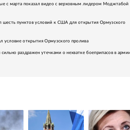
вые с марта показал видео с верховным лидером Моджтабой
ал шесть пунктов условий к США для открытия Ормузского
ал условие открытия Ормузского пролива
 сильно раздражен утечками о нехватке боеприпасов в арми