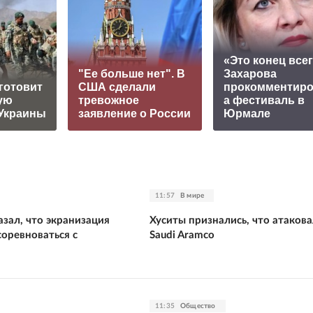
«Это конец всег
"Ее больше нет". В
Захарова
готовит
США сделали
прокомментир
ую
тревожное
а фестиваль в
Украины
заявление о России
Юрмале
11:57
В мире
зал, что экранизация
Хуситы признались, что атаков
оревноваться с
Saudi Aramco
11:35
Общество