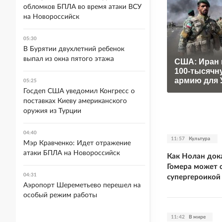
обломков БПЛА во время атаки ВСУ
на Новороссийск
05:30
В Бурятии двухлетний ребенок
выпал из окна пятого этажа
США: Иран 
100-тысячн
армию для 
05:25
Госдеп США уведомил Конгресс о
поставках Киеву американского
оружия из Турции
04:40
11:57
Культура
Мэр Кравченко: Идет отражение
атаки БПЛА на Новороссийск
Как Нолан дока
Гомера может с
04:31
супергероикой
Аэропорт Шереметьево перешел на
особый режим работы
11:42
В мире