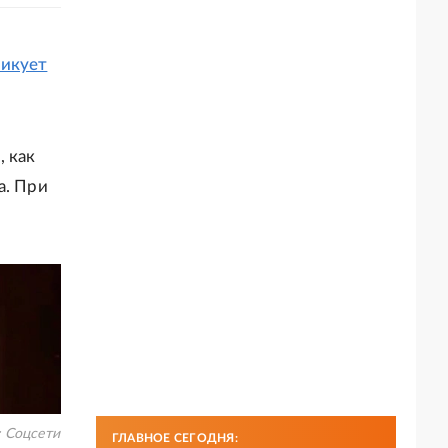
икует
, как
а. При
:
Соцсети
ГЛАВНОЕ СЕГОДНЯ: