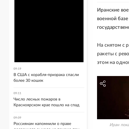
Иранские вое
военной базе
государствен
На снятом с 
ракеты с рев
этом на одно
09:19
В США с корабля-призрака спасли
более 30 кошек
09:11
Число лесных пожаров в
Красноярском крае пошло на спад
09:09
Россиянам напомнили о праве
Иран пока