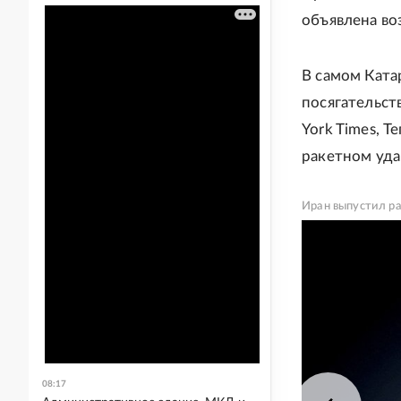
объявлена во
В самом Кат
посягательст
York Times, 
ракетном уда
Иран выпустил ра
08:17