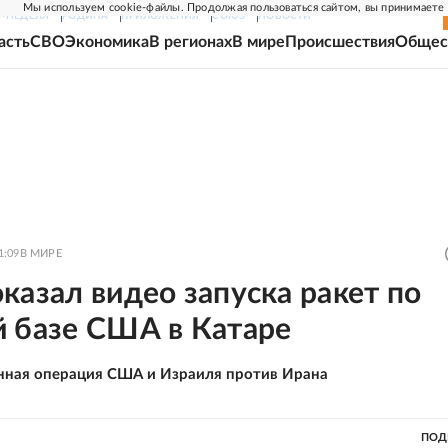
Мы используем cookie-файлы. Продолжая пользоваться сайтом, вы принимаете
Г-НЕДЕЛЯ
РОДИНА
ПРИЛОЖЕНИЯ
СОЮЗ
НОВОСТИ
асть
СВО
Экономика
В регионах
В мире
Происшествия
Общес
1:09
В МИРЕ
казал видео запуска ракет по
й базе США в Катаре
нная операция США и Израиля против Ирана
ПОД