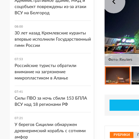
Административное здание, МКД и
соцобъект повреждены из-за атаки
ВСУ на Белгород
08:00
30 лет назад Кремлевские куранты
впервые исполнили Государственный
гимн России
07:53
Фото: Reuters
Российские туристы обратили
внимание на загрязнение
микропластиком в Аланье
07:41
Силы ПВО за ночь сбили 153 БПЛА
ВСУ над 18 регионами РФ
07:21
У берегов Сицилии обнаружен
древнеримский корабль с сотнями
РУБРИКИ
амфор