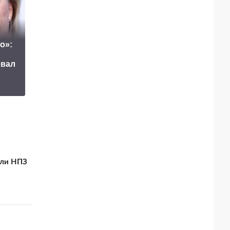
о»:
Маск сделал
После удара по
овал
неожиданное
Киеву жители
заявление о
заговорили на
завершении СВО
русском
али НПЗ