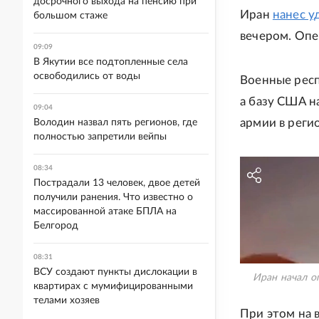
досрочного выхода на пенсию при
Иран
нанес у
большом стаже
вечером. Опе
09:09
В Якутии все подтопленные села
освободились от воды
Военные респ
а базу США н
09:04
армии в реги
Володин назвал пять регионов, где
полностью запретили вейпы
08:34
Пострадали 13 человек, двое детей
получили ранения. Что известно о
массированной атаке БПЛА на
Белгород
08:31
ВСУ создают пункты дислокации в
Иран начал о
квартирах с мумифицированными
телами хозяев
При этом на 