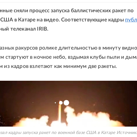
нные сняли процесс запуска баллистических ракет по
 США в Катаре на видео. Соответствующие кадры
публ
ный телеканал IRIB.
разных ракурсов ролике длительностью в минуту видно
ом стартуют в ночное небо, вздымая клубы пыли и дым
м из кадров взлетают как минимум две ракеты.
зал кадры запуска ракет по военной базе США в Катаре
Источник