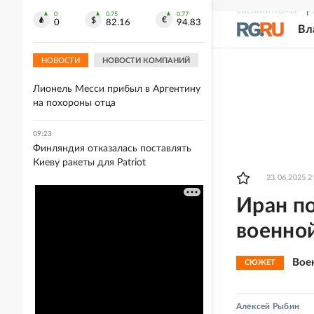
СВЕЖИЙ НОМЕР
Р
09:26
0
0.75
0.77
0
82.16
94.83
Вл
Два самолета едва избежали
крупного столкновения в Сиднее
НОВОСТИ
НОВОСТИ КОМПАНИЙ
09:25
Лионель Месси прибыл в Аргентину
на похороны отца
09:23
Финляндия отказалась поставлять
Киеву ракеты для Patriot
23.06.2025 2
Иран по
военно
Вое
СЮЖЕТ
Алексей Рыбин