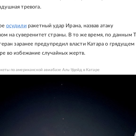
здушная тревога.
аре
осудили
ракетный удар Ирана, назвав атаку
вом на суверенитет страны. В то же время, по данным 
Тегеран заранее предупредил власти Катара о грядущем
ре во избежание случайных жертв.
кеты по американской авиабазе Аль-Удейд в Катаре