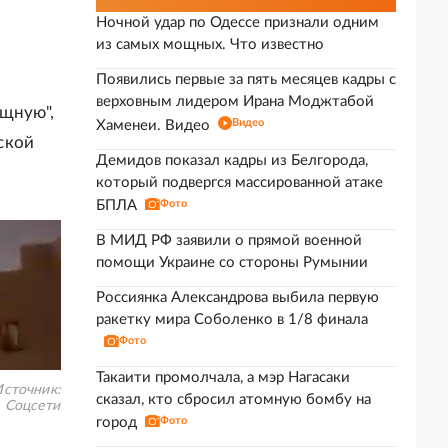
Ночной удар по Одессе признали одним
из самых мощных. Что известно
Появились первые за пять месяцев кадры с
верховным лидером Ирана Моджтабой
ощную",
Видео
Хаменеи. Видео
ской
Демидов показал кадры из Белгорода,
который подвергся массированной атаке
БПЛА
Фото
В МИД РФ заявили о прямой военной
помощи Украине со стороны Румынии
Россиянка Александрова выбила первую
ракетку мира Соболенко в 1/8 финала
Фото
Такаити промолчала, а мэр Нагасаки
сточник:
сказал, кто сбросил атомную бомбу на
Соцсети
город
Фото