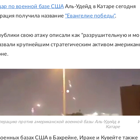
дар по военной базе США
Аль-Удейд в Катаре сегодня
рация получила название
"Евангелие победы"
.
ублики свою атаку описали как "разрушительную и м
азвали крупнейшим стратегическим активом американ
оне.
перацию против американской военной базы Аль-Удейд в
И
Катаре
военных базах США в Бахрейне, Ираке и Кувейте также