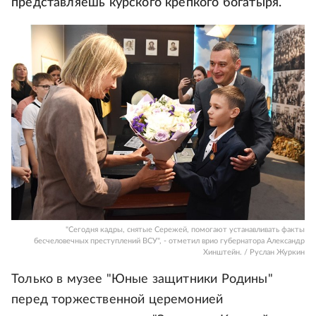
представляешь курского крепкого богатыря.
"Сегодня кадры, снятые Сережей, помогают устанавливать факты
бесчеловечных преступлений ВСУ", - отметил врио губернатора Александр
Хинштейн. / Руслан Журкин
Только в музее "Юные защитники Родины"
перед торжественной церемонией