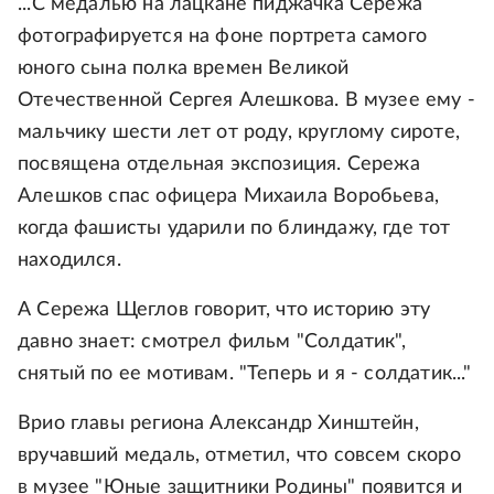
...С медалью на лацкане пиджачка Сережа
фотографируется на фоне портрета самого
юного сына полка времен Великой
Отечественной Сергея Алешкова. В музее ему -
мальчику шести лет от роду, круглому сироте,
посвящена отдельная экспозиция. Сережа
Алешков спас офицера Михаила Воробьева,
когда фашисты ударили по блиндажу, где тот
находился.
А Сережа Щеглов говорит, что историю эту
давно знает: смотрел фильм "Солдатик",
снятый по ее мотивам. "Теперь и я - солдатик..."
Врио главы региона Александр Хинштейн,
вручавший медаль, отметил, что совсем скоро
в музее "Юные защитники Родины" появится и