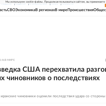
Мы используем cookie-файлы. Продолжая пользоваться сайтом, вы принимаете
Г-НЕДЕЛЯ
РОДИНА
ПРИЛОЖЕНИЯ
СОЮЗ
НОВОСТИ
асть
СВО
Экономика
В регионах
В мире
Происшествия
Общес
1:46
В МИРЕ
зведка США перехватила разго
х чиновников о последствиях
к иранские чиновники оценили последствия удара со сторон