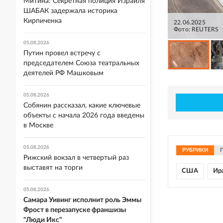
Митина: Секретная полиция Израиля
ШАБАК задержала историка
Кирпиченка
22.06.2025
Фото: REUTERS
05.08.2026
Путин провел встречу с
председателем Союза театральных
деятелей РФ Машковым
05.08.2026
Собянин рассказал, какие ключевые
объекты с начала 2026 года введены
в Москве
05.08.2026
РУБРИКИ
Рижский вокзал в четвертый раз
выставят на торги
США
Ир
05.08.2026
Самара Уивинг исполнит роль Эммы
Фрост в перезапуске франшизы
"Люди Икс"