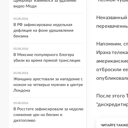
Цукерберг извинился за удаление
видео Моди
Неназванный 
05.08.2026
В РФ зафиксирована недельная
перехваченны
дефляция на фоне удешевления
бензина
Напомним, сп
05.08.2026
Ирана телека
В Мексике популярного блогера
убили во время прямой трансляции
американские
отбросили ее
05.08.2026
опубликовали
Женщину арестовали за нападение с
ножом на четверых мужчин в центре
Лондона
После этого 
05.08.2026
"дискредитир
В Росстате зафиксировали за неделю
снижение цен на бензин и
дизтопливо
ЧИТАЙТЕ ТАКЖ