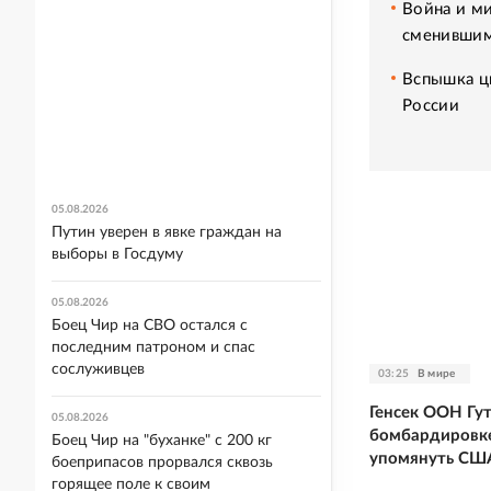
Война и ми
сменившим
Вспышка ци
России
05.08.2026
Путин уверен в явке граждан на
выборы в Госдуму
05.08.2026
Боец Чир на СВО остался с
последним патроном и спас
сослуживцев
03:25
В мире
Генсек ООН Гут
05.08.2026
бомбардировке
Боец Чир на "буханке" с 200 кг
упомянуть СШ
боеприпасов прорвался сквозь
горящее поле к своим