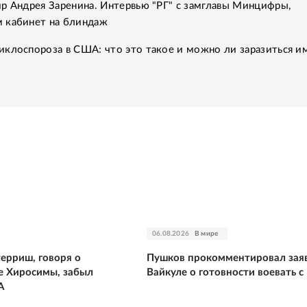
р Андрея Заренина. Интервью "РГ" с замглавы Минцифры,
 кабинет на блиндаж
клоспороза в США: что это такое и можно ли заразиться им
06.08.2026
В мире
ерриш, говоря о
Пушков прокомментировал зая
 Хиросимы, забыл
Вайкуле о готовности воевать с
А