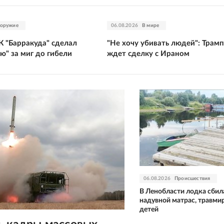
 оружие
06.08.2026
В мире
К "Барракуда" сделал
"Не хочу убивать людей": Трамп
ью" за миг до гибели
ждет сделку с Ираном
06.08.2026
Происшествия
В Ленобласти лодка сбил
надувной матрас, травми
детей