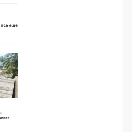
 все еще
а
ровав