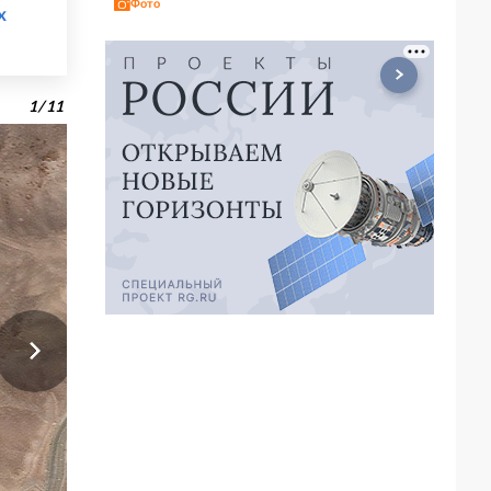
Фото
х
1
/
11