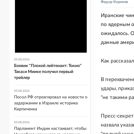
Федор Корнеев
Иранские чин
по ядерным о
ожидалось. 
данные амери
05.08.2026
Как рассказа
Боевик "Плохой лейтенант: Токио"
Такаси Миике получил первый
трейлер
В перехвачен
удары, прика
05.08.2026
"не такими р
Посол РФ отреагировал на новости о
задержании в Израиле историка
Кирпиченка
Пресс-секрет
05.08.2026
назвала указ
Парламент Индии настаивает, чтобы
"полной чушь