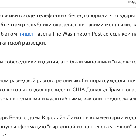
ПОД
овники в ходе телефонных бесед говорили, что удар
бъектам республики оказались не такими мощными, к
Об этом
пишет
газета The Washington Post со ссылкой н
канской разведки.
ли собеседники издания, это были чиновники "высокого 
ном разведкой разговоре они якобы порассуждали, по
з о которых отдал президент США Дональд Трамп, ока
азрушительными и масштабными, как они предполагали
арь Белого дома Кэролайн Ливитт в комментарии изд
анную информацию "вырванной из контекста утечкой" 
ю".