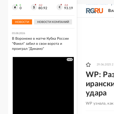
СВЕЖИЙ НОМЕР
Р
0
-0.2
-0.4
05.08.2026
0
80.92
93.19
Вл
"Спартак" разгромил "Оренбург" в
Кубке России, "Динамо" выиграло в
Воронеже
НОВОСТИ
НОВОСТИ КОМПАНИЙ
05.08.2026
В Воронеже в матче Кубка России
"Факел" забил в свои ворота и
проиграл "Динамо"
29.06.2025 2
WP: Ра
ирански
удара
WP узнала, ка