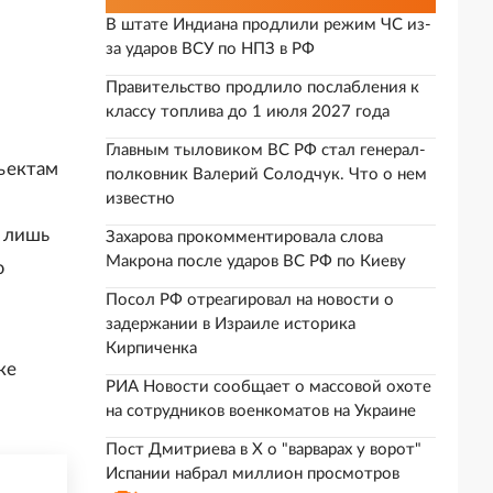
В штате Индиана продлили режим ЧС из-
за ударов ВСУ по НПЗ в РФ
Правительство продлило послабления к
классу топлива до 1 июля 2027 года
Главным тыловиком ВС РФ стал генерал-
ъектам
полковник Валерий Солодчук. Что о нем
известно
а лишь
Захарова прокомментировала слова
Макрона после ударов ВС РФ по Киеву
ю
Посол РФ отреагировал на новости о
задержании в Израиле историка
Кирпиченка
ке
РИА Новости сообщает о массовой охоте
на сотрудников военкоматов на Украине
Пост Дмитриева в X о "варварах у ворот"
Испании набрал миллион просмотров