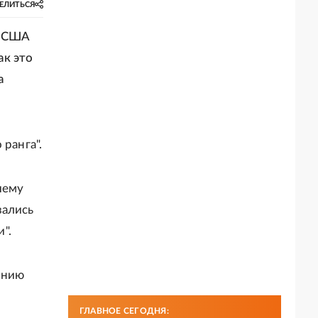
ЕЛИТЬСЯ
ы США
ак это
а
ранга".
чему
зались
".
анию
и
ГЛАВНОЕ СЕГОДНЯ: