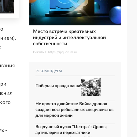
но
Место встречи креативных
индустрий и интеллектуальной
нием),
собственности
х
Реклама. https://ipquorum.ru
ывания
РЕКОМЕНДУЕМ
при
Победа и правда наша!
яснил
кого
Не просто джойстик: Война дронов
создает востребованных специалистов
для мирной жизни
Воздушный кулак "Центра": Дроны,
х -
артиллерия и перехватчики