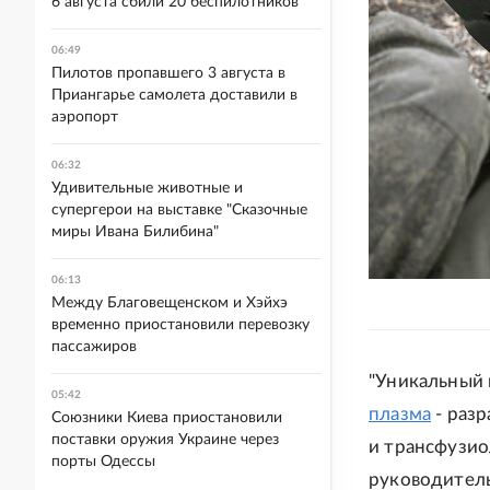
6 августа сбили 20 беспилотников
06:49
Пилотов пропавшего 3 августа в
Приангарье самолета доставили в
аэропорт
06:32
Удивительные животные и
супергерои на выставке "Сказочные
миры Ивана Билибина"
06:13
Между Благовещенском и Хэйхэ
временно приостановили перевозку
пассажиров
"Уникальный 
05:42
плазма
- раз
Союзники Киева приостановили
поставки оружия Украине через
и трансфузиол
порты Одессы
руководитель