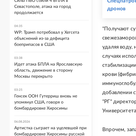
Спецпатрон
Силы ПВО сбили 4 БПЛА в
Севастополе, атака на город
дронов
продолжается
04:35
"Получают су
WP: Трамп потребовал у Хегсета
свежезаморо
объяснений из-за дефицита
боеприпасов в США
удаляя воду,
случаях испо
03:38
Идет атака БПЛА на Ярославскую
стабилизации
область, движение в сторону
крови (фибри
Москвы перекрыто
иммуноглобул
03:25
добавлении с
Генсек ООН Гутерриш вновь не
"РГ" директо
упомянул США, говоря о
бомбардировке Хиросимы
Университета
06.08.2026
Артистка сыграет на уцелевшей при
Впрочем, зап
бомбардировке Хиросимы русской