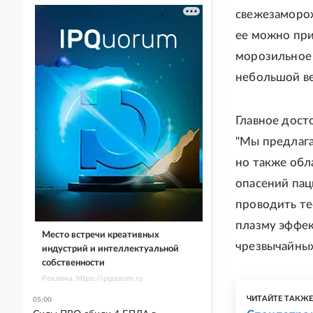
свежезаморож
ее можно при
морозильное 
небольшой ве
Главное дост
"Мы предлага
но также обл
опасений пац
проводить те
плазму эффек
Место встречи креативных
чрезвычайных
индустрий и интеллектуальной
собственности
Реклама. https://ipquorum.ru
ЧИТАЙТЕ ТАКЖ
05:00