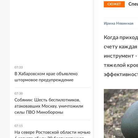
Спе
СЮЖЕТ
Ирина Невинная
Когда приход
счету каждая
инструмент -
тяжелой кров
07:33
В Хабаровском крае объявлено
эффективност
штормовое предупреждение
07:30
Собянин: Шесть беспилотников,
атаковавших Москву, уничтожили
силы ПВО Минобороны
07:15
На севере Ростовской области ночью