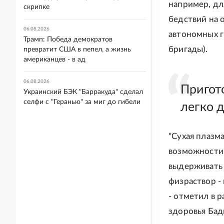
например, дл
скрипке
бедствий на 
06.08.2026
автономных г
Трамп: Победа демократов
бригады).
превратит США в пепел, а жизнь
американцев - в ад
06.08.2026
Пригот
Украинский БЭК "Барракуда" сделал
селфи с "Геранью" за миг до гибели
легко 
"Сухая плазм
возможности 
выдерживать 
физраствор -
- отметил в 
здоровья Бад