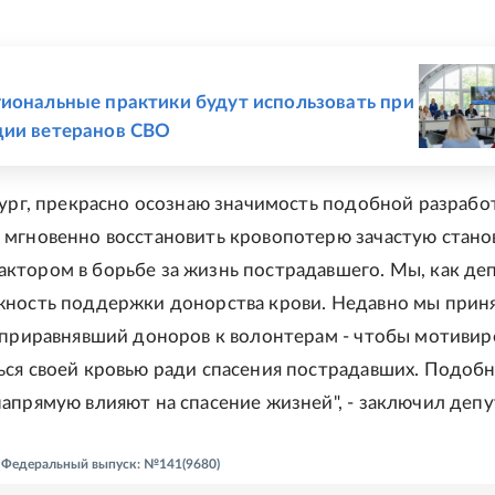
Е
иональные практики будут использовать при
ции ветеранов СВО
рург, прекрасно осознаю значимость подобной разрабо
мгновенно восстановить кровопотерю зачастую стано
тором в борьбе за жизнь пострадавшего. Мы, как де
ность поддержки донорства крови. Недавно мы прин
 приравнявший доноров к волонтерам - чтобы мотивир
ся своей кровью ради спасения пострадавших. Подоб
апрямую влияют на спасение жизней", - заключил депу
 - Федеральный выпуск: №141(9680)