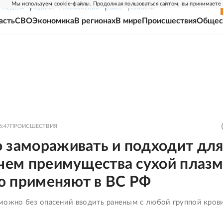
Мы используем cookie-файлы. Продолжая пользоваться сайтом, вы принимаете
Г-НЕДЕЛЯ
РОДИНА
ПРИЛОЖЕНИЯ
СОЮЗ
НОВОСТИ
асть
СВО
Экономика
В регионах
В мире
Происшествия
Общес
6:47
ПРОИСШЕСТВИЯ
о замораживать и подходит дл
 чем преимущества сухой плазм
ю применяют в ВС РФ
можно без опасений вводить раненым с любой группой кров