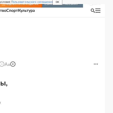
 условия
Пользовательского соглашения
OK
Войти
ПОДПИСКА
НА ИЗДАНИЕ
ВКЛЮЧИТЬ РАССЫЛКУ
тво
Спорт
Культура
я
ы,
и