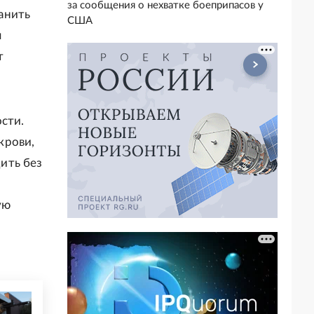
за сообщения о нехватке боеприпасов у
анить
США
я
т
сти.
крови,
ить без
ую