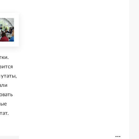
тки.
вится
путаты,
яли
овать
ные
тат.