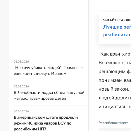
ЧИТАЙТЕ ТАКЖ
Лучшие рег
реабилита
"Как врач-хи
06.08.2026
Возможность 
"Не хочу убивать людей": Трамп все
решающим фак
еще ждет сделку с Ираном
понимаем важ
06.08.2026
новый закон,
В Ленобласти лодка сбила надувной
людей делить
матрас, травмировав детей
инициативы н
06.08.2026
В американском штате продлили
Российская газета
режим ЧС из-за ударов ВСУ по
российским НПЗ