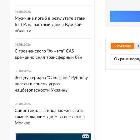
06.08.2026
Мужчина погиб в результате атаки
БПЛА на частный дом в Курской
области
06.08.2026
РУБРИКИ
С грозненского "Ахмата" CAS
временно снял трансферный бан
Охрана поря
05.08.2026
Звезду сериала "СашаТаня" Рубцову
внесли в список угроз
нацбезопасности Украины
05.08.2026
Синоптики: Пятница может стать
самым жарким днем за все лето в
Москве