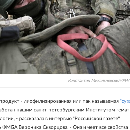
Константин Михальчевский/РИА
продукт - лиофилизированная или так называемая
"сух
работан нашим санкт-петербургским Институтом гема
огии, - рассказала в интервью "Российской газете"
 ФМБА Вероника Скворцова. - Она имеет все свойства