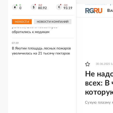
высказался о военном потенциале
СВЕЖИЙ НОМЕР
Р
Украины
0
-0.2
-0.4
0
80.92
93.19
Вл
08:17
В Нижнем Тагиле трамвай сошел с
НОВОСТИ
НОВОСТИ КОМПАНИЙ
рельсов, шесть пассажиров
обратились к медикам
07:39
В Якутии площадь лесных пожаров
увеличилась на 21 тысячу гектаров
30.06.2025 1
Не над
всех: В
котору
Сухую плазму 