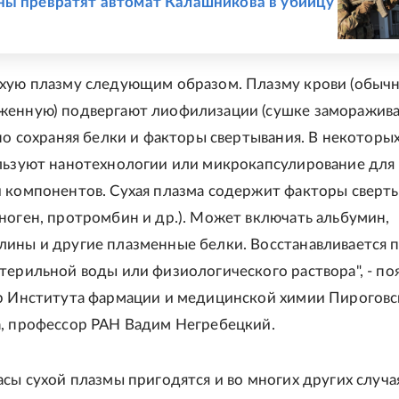
ы превратят автомат Калашникова в убийцу
хую плазму следующим образом. Плазму крови (обыч
женную) подвергают лиофилизации (сушке заморажива
 но сохраняя белки и факторы свертывания. В некоторы
льзуют нанотехнологии или микрокапсулирование для
 компонентов. Сухая плазма содержит факторы сверт
ноген, протромбин и др.). Может включать альбумин,
ины и другие плазменные белки. Восстанавливается 
терильной воды или физиологического раствора", - по
р Института фармации и медицинской химии Пироговс
, профессор РАН Вадим Негребецкий.
асы сухой плазмы пригодятся и во многих других случая