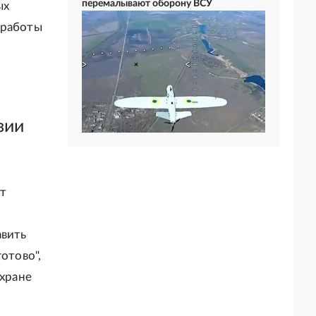
перемалывают оборону ВСУ
ых
 работы
зии
ет
авить
отово",
охране