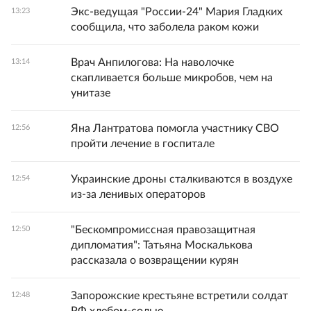
Экс-ведущая "России-24" Мария Гладких
13:23
сообщила, что заболела раком кожи
Врач Анпилогова: На наволочке
13:14
скапливается больше микробов, чем на
унитазе
Яна Лантратова помогла участнику СВО
12:56
пройти лечение в госпитале
Украинские дроны сталкиваются в воздухе
12:54
из-за ленивых операторов
"Бескомпромиссная правозащитная
12:50
дипломатия": Татьяна Москалькова
рассказала о возвращении курян
Запорожские крестьяне встретили солдат
12:48