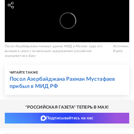
Посол Азербайджана покинул здание МИД в Москве, куда его
Источник:
вызвали в связи с незаконным задержанием российских
Ruptly
журналистов в Баку
ЧИТАЙТЕ ТАКЖЕ
Посол Азербайджана Рахман Мустафаев
прибыл в МИД РФ
"РОССИЙСКАЯ ГАЗЕТА" ТЕПЕРЬ В MAX!
Подписывайтесь на нас