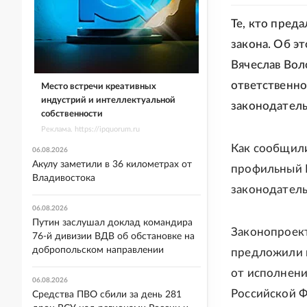
Те, кто преда
закона. Об э
Вячеслав Вол
ответственно
Место встречи креативных
индустрий и интеллектуальной
законодатель
собственности
Реклама. https://ipquorum.ru
Как сообщили
06.08.2026
Акулу заметили в 36 километрах от
профильный К
Владивостока
законодатель
06.08.2026
Путин заслушал доклад командира
Законопроект
76-й дивизии ВДВ об обстановке на
добропольском направлении
предложили и
от исполнени
06.08.2026
Российской Ф
Средства ПВО сбили за день 281