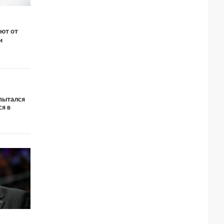
ают от
и
пытался
ся в