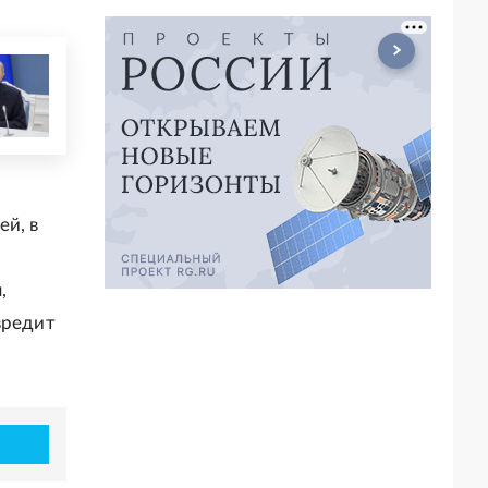
й, в
,
вредит