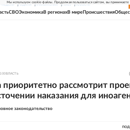
Мы используем cookie-файлы. Продолжая пользоваться сайтом, вы принимаете
Г-НЕДЕЛЯ
РОДИНА
ПРИЛОЖЕНИЯ
СОЮЗ
НОВОСТИ
асть
СВО
Экономика
В регионах
В мире
Происшествия
Общес
2:00
ВЛАСТЬ
а приоритетно рассмотрит прое
точении наказания для иноаге
ловное законодательство
ПОД