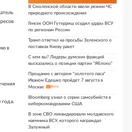
В Смоленской области ввели режим ЧС
датель
природного происхождения
ересов
Генсек ООН Гутерриш осудил удары ВСУ
по регионам России
Трамп ответил на просьбы Зеленского о
поставках Киеву ракет
ию в
С кем вы? Лидеры думских фракций
высказались о позиции партии "Яблоко"
Прощание с автором "золотого паса"
Иваном Едешко пройдет 7 августа в
ечения
Москве
Фото
Bloomberg узнал о серии самоубийств в
 года.
киберкомандовании США
В зоне СВО ликвидировали молдавского
наемника ВСУ, которого награждал
Залужный