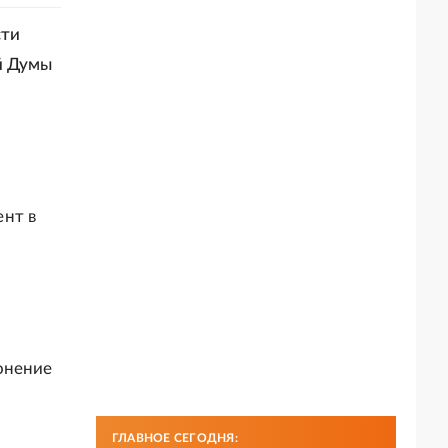
сти
й Думы
ент в
онение
ГЛАВНОЕ СЕГОДНЯ: