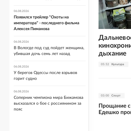
06.08.2026
Появился трейлер "Охоты на
императора" - последнего фильма
Алексея Пиманова
Дальнево
06.08.2026
кинохрони
В Вологде под суд пойдет женщина,
дыхание
убившая дочь семь лет назад
05:52
Культура
06.08.2026
У берегов Одессы после взрывов
горит судно
06.08.2026
03:00
Спорт
Соперник чемпиона мира Бижамова
высказался о бое с россиянином за
Прощание с
пояс
Едешко прой