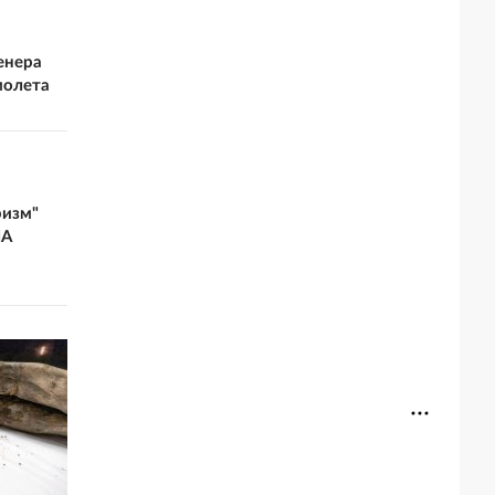
енера
молета
ризм"
ША