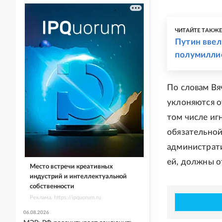
ЧИТАЙТЕ ТАКЖ
Путин ввел
полумилли
По словам Вя
уклоняются о
том числе иг
обязательной
администрати
ей, должны от
Место встречи креативных
индустрий и интеллектуальной
собственности
Реклама. https://ipquorum.ru
06.08.2026