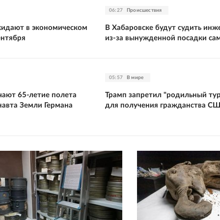
06:27
Происшествия
жидают в экономическом
В Хабаровске будут судить инж
ентября
из-за вынужденной посадки са
05:57
В мире
чают 65-летие полета
Трамп запретил "родильный ту
навта Земли Германа
для получения гражданства С