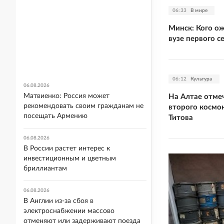
06:33
В мире
Минск: Кого о
вузе первого с
06:12
Культура
06.08.2026
Матвиенко: Россия может
На Алтае отме
рекомендовать своим гражданам не
второго космо
посещать Армению
Титова
06.08.2026
В России растет интерес к
инвестиционным и цветным
бриллиантам
06.08.2026
В Англии из-за сбоя в
электроснабжении массово
отменяют или задерживают поезда