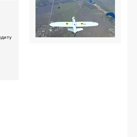
едиту