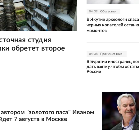
04:39
Общество
В Якутии археологи спас
черных копателей останк
мамонтов
сточная студия
ки обретет второе
04:38
Происшествия
В Бурятии иностранец по
дать взятку, чтобы остать
России
 автором "золотого паса" Иваном
дет 7 августа в Москве