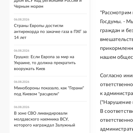
дрон ВСУ над регионами России и
Черным морем
"Рассмотрим 
06.08.2026
Госдумы. - М
Страны Европы достигли
граждан и бе
антирекорда по закачке газа в ПХГ за
14 лет
вмешательств
прикормленны
06.08.2026
нашем общест
Грушко: Если Европа за мир на
Украине, то должна прекратить
вооружать Киев
Согласно ини
06.08.2026
ответственно
Минобороны показало, как "Герани"
к администра
под Киевом "расцвели"
("Нарушение 
06.08.2026
В соответств
В зоне СВО ликвидировали
молдавского наемника ВСУ,
ответственно
которого награждал Залужный
администрати