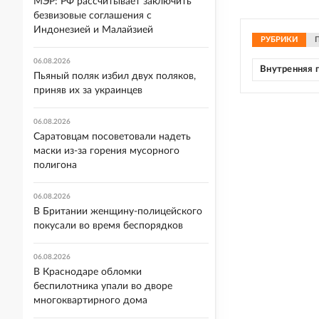
МЭР: РФ рассчитывает заключить
безвизовые соглашения с
Индонезией и Малайзией
РУБРИКИ
06.08.2026
Внутренняя 
Пьяный поляк избил двух поляков,
приняв их за украинцев
06.08.2026
Саратовцам посоветовали надеть
маски из-за горения мусорного
полигона
06.08.2026
В Британии женщину-полицейского
покусали во время беспорядков
06.08.2026
В Краснодаре обломки
беспилотника упали во дворе
многоквартирного дома