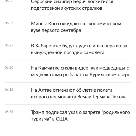
Сербский снайпер Берич восхитился
06:36
подготовкой якутских стрелков
Минск: Кого ожидают в экономическом
06:33
вузе первого сентября
В Хабаровске будут судить инженера из-за
06:27
вынужденной посадки самолета
На Камчатке сняли видео, как медведицы с
06:20
медвежатами рыбачат на Курильском озере
На Алтае отмечают 65-летие полета
06:12
второго космонавта Земли Германа Титова
Трамп подписал указ о запрете "родильного
05:58
туризма" в США