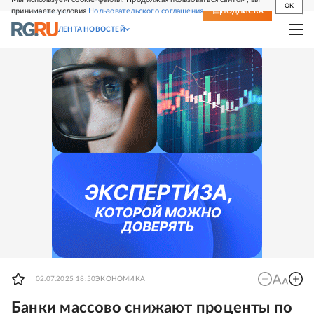
OK
принимаете условия
Пользовательского соглашения
СВЕЖИЙ НОМЕР
ПОДПИСКА
ЛЕНТА НОВОСТЕЙ
02.07.2025 18:50
ЭКОНОМИКА
Банки массово снижают проценты по