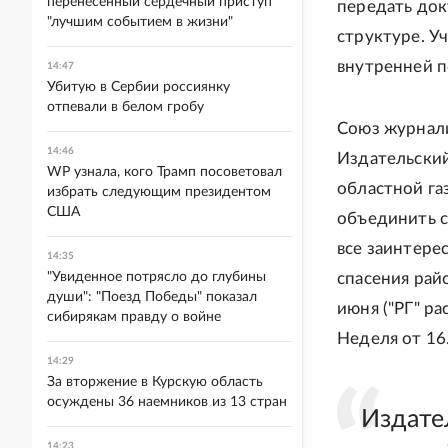
перенесенный сердечный приступ
передать до
"лучшим событием в жизни"
структуре. У
внутренней п
14:47
Убитую в Сербии россиянку
отпевали в белом гробу
Союз журнали
14:46
Издательский
WP узнала, кого Трамп посоветовал
областной га
избрать следующим президентом
США
объединить с
все заинтере
14:35
"Увиденное потрясло до глубины
спасения рай
души": "Поезд Победы" показал
июня ("РГ" ра
сибирякам правду о войне
Неделя от 16.
14:29
За вторжение в Курскую область
осуждены 36 наемников из 13 стран
Издате
14:23