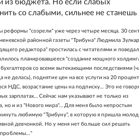
й из бюджета. Но если слабых
нить со слабыми, сильнее не станешь
 реформы "созрели" уже через четыре месяца. 30 сен
меневской районной газеты "Трибуна" Людмила Зулкар
дящего редактора" простилась с читателями и поведал
вылилось планировавшееся "создание мощного холдинга
бухгалтеров со всеми вытекающими последствиями (ч
 не делась), поднятие цен на все услуги на 20 процент
ося НДС, возрастание цены на подписку… Это не говоря
ых зарплатах… Сейчас нам указывают не только из
а, но и из "Нового мира"… Для меня было непростым
инуть любимую "Трибуну", в которую я пришла моло
ивной девчонкой. Но у меня нет больше сил решать
 проблемы…"