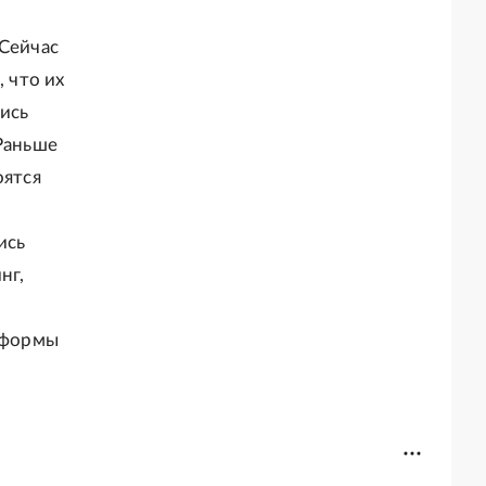
 Сейчас
, что их
лись
"Раньше
оятся
ись
нг,
реформы