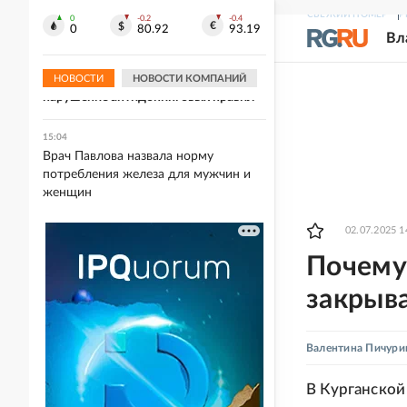
утилизации
СВЕЖИЙ НОМЕР
Р
0
-0.2
-0.4
0
80.92
93.19
Вл
15:05
Антон Заболотный
дисквалифицирован на полгода за
НОВОСТИ
НОВОСТИ КОМПАНИЙ
нарушение антидопинговых правил
15:04
Врач Павлова назвала норму
потребления железа для мужчин и
женщин
02.07.2025 1
Почему 
закрыва
Валентина Пичури
В Курганской