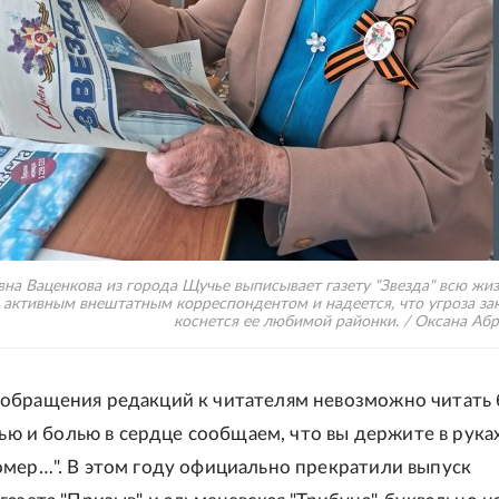
на Ваценкова из города Щучье выписывает газету "Звезда" всю жиз
я активным внештатным корреспондентом и надеется, что угроза за
коснется ее любимой районки. / Оксана Аб
обращения редакций к читателям невозможно читать 
тью и болью в сердце сообщаем, что вы держите в рука
мер…". В этом году официально прекратили выпуск