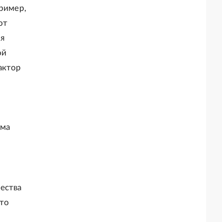
пример,
от
ия
ой
актор
ьма
ества
что
-