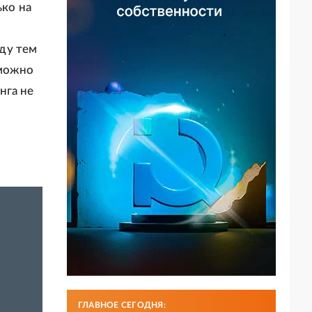
ько на
ду тем
 можно
нга не
ГЛАВНОЕ СЕГОДНЯ: