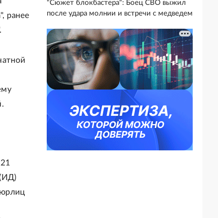
а
"Сюжет блокбастера": Боец СВО выжил
после удара молнии и встречи с медведем
, ранее
.
чатной
ему
.
 21
(ИД)
 юрлиц