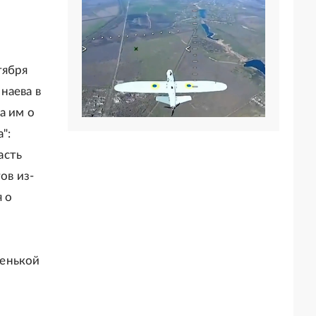
тября
наева в
а им о
":
асть
ов из-
 о
денькой