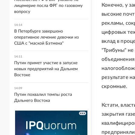
Конечно, у з
лицемерие посла ФРГ по газовому
вопросу
высокие почт
рекламы, сок
14:14
В Петербурге завершено
цифровых тех
оперативное лечение девочки из
вклад в проц
США с "маской Бэтмена"
"Трибуны" не
14:11
объединения
Путин примет участие в запуске
налогообложе
новых предприятий на Дальнем
Востоке
результате н
скромные.
14:09
Путин похвалил темпы роста
Дальнего Востока
Кстати, влас
закрытия газ
квалифициров
предприняли 