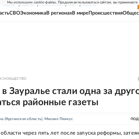
Мы используем cookie-файлы. Продолжая пользоваться сайтом, вы принимаете
Г-НЕДЕЛЯ
РОДИНА
ПРИЛОЖЕНИЯ
СОЮЗ
НОВОСТИ
асть
СВО
Экономика
В регионах
В мире
Происшествия
Общес
4:54
ОБЩЕСТВО
в Зауралье стали одна за друг
ться районные газеты
на
(Курганская область)
,
Михаил Пинкус
ПОД
 области через пять лет после запуска реформы, затея