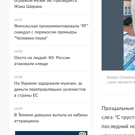
ограбили музей экс-президента
Жака Ширака
14:56
Ямпольская прокомментировала "РГ"
скандал с переносом премьеры
"Человека-паука"
14:52
Охота на людей: Юг России
атаковали клещи
Клара Семенов
14:50
сама являетс
На Украине задержали мужчин, за
деньги переправлявших уклонистов
в страны ЕС
Прощальные 
14:49
В Тюмени девушка выпала из кабины
слез: "С грус
аттракциона
последний но