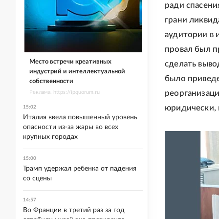
ради спасени
грани ликвид
аудитории в 
провал был п
Место встречи креативных
сделать выво
индустрий и интеллектуальной
было приведе
собственности
реорганизаци
Реклама. https://ipquorum.ru
юридически, 
15:02
Италия ввела повышенный уровень
опасности из-за жары во всех
крупных городах
15:00
Трамп удержал ребенка от падения
со сцены
14:57
Во Франции в третий раз за год