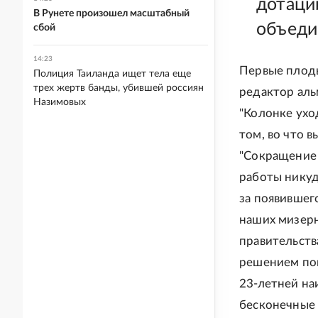
дотаци
В Рунете произошел масштабный
объеди
сбой
14:23
Первые плоды
Полиция Таиланда ищет тела еще
трех жертв банды, убившей россиян
редактор аль
Назимовых
"Колонке ухо
том, во что 
"Сокращение 
работы никуда
за появившег
наших мизерн
правительств
решением пок
23-летней на
бесконечные