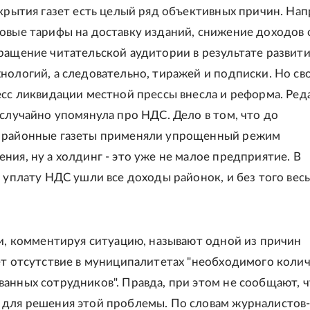
акрытия газет есть целый ряд объективных причин. На
овые тарифы на доставку изданий, снижение доходов 
ращение читательской аудитории в результате развит
нологий, а следовательно, тиражей и подписки. Но св
есс ликвидации местной прессы внесла и реформа. Ред
 случайно упомянула про НДС. Дело в том, что до
 районные газеты применяли упрощенный режим
ния, ну а холдинг - это уже не малое предприятие. В
а уплату НДС ушли все доходы районок, и без того вес
ти, комментируя ситуацию, называют одной из причин
ет отсутствие в муниципалитетах "необходимого колич
анных сотрудников". Правда, при этом не сообщают, 
для решения этой проблемы. По словам журналистов