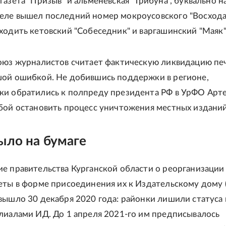
азета "Призыв" и альменевская "Трибуна", буквально н
ле вышел последний номер мокроусовского "Восхода"
ходить кетовский "Собеседник" и варгашинский "Маяк"
оюз журналистов считает фактическую ликвидацию пе
ой ошибкой. Не добившись поддержки в регионе,
и обратились к полпреду президента РФ в УрФО Арт
бой остановить процесс уничтожения местных изданий
ыло на бумаге
е правительства Курганской области о реорганизации
еты в форме присоединения их к Издательскому дому 
вышло 30 декабря 2020 года: районки лишили статуса
лиалами ИД. До 1 апреля 2021-го им предписывалось