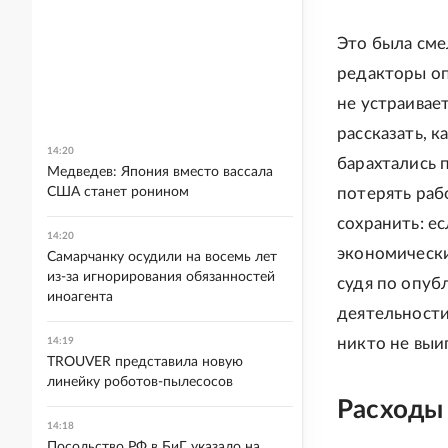
Это была сме
редакторы опа
не устраивае
рассказать, 
14:20
барахтались 
Медведев: Япония вместо вассала
США станет ронином
потерять раб
сохранить: е
14:20
экономически
Самарчанку осудили на восемь лет
из-за игнорирования обязанностей
судя по опуб
иноагента
деятельности
никто не выи
14:19
TROUVER представила новую
линейку роботов-пылесосов
Расходы
14:18
Посольство РФ в БиГ указало на