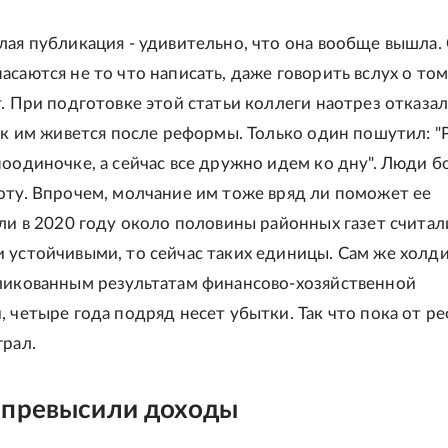
лая публикация - удивительно, что она вообще вышла.
саются не то что написать, даже говорить вслух о том
т. При подготовке этой статьи коллеги наотрез отказа
как им живется после реформы. Только один пошутил: 
поодиночке, а сейчас все дружно идем ко дну". Люди б
оту. Впрочем, молчание им тоже вряд ли поможет ее
сли в 2020 году около половины районных газет считал
 устойчивыми, то сейчас таких единицы. Сам же холди
ликованным результатам финансово-хозяйственной
, четыре года подряд несет убытки. Так что пока от 
грал.
 превысили доходы