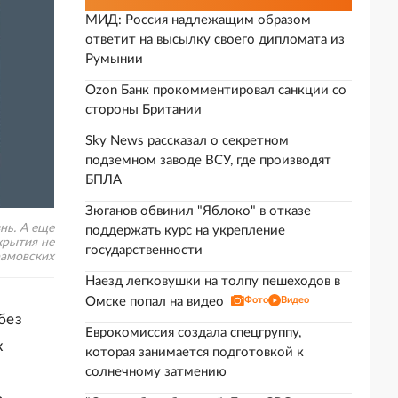
МИД: Россия надлежащим образом
ответит на высылку своего дипломата из
Румынии
Ozon Банк прокомментировал санкции со
стороны Британии
Sky News рассказал о секретном
подземном заводе ВСУ, где производят
БПЛА
Зюганов обвинил "Яблоко" в отказе
нь. А еще
поддержать курс на укрепление
крытия не
государственности
рамовских
Наезд легковушки на толпу пешеходов в
Омске попал на видео
Фото
Видео
без
Еврокомиссия создала спецгруппу,
х
которая занимается подготовкой к
солнечному затмению