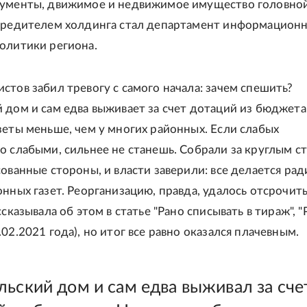
кументы, движимое и недвижимое имущество головно
чредителем холдинга стал департамент информационн
олитики региона.
стов забил тревогу с самого начала: зачем спешить?
 дом и сам едва выживает за счет дотаций из бюджета
зеты меньше, чем у многих районных. Если слабых
о слабыми, сильнее не станешь. Собрали за круглым с
сованные стороны, и власти заверили: все делается рад
онных газет. Реорганизацию, правда, удалось отсрочит
ссказывала об этом в статье "Рано списывать в тираж", "
02.2021 года), но итог все равно оказался плачевным.
льский дом и сам едва выживал за сче