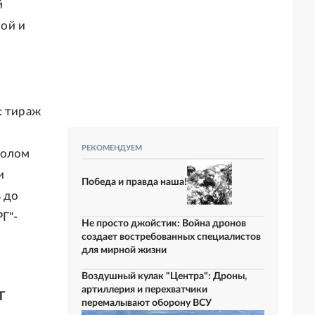
й
ой и
: тираж
РЕКОМЕНДУЕМ
толом
и
Победа и правда наша!
ь до
РГ"-
Не просто джойстик: Война дронов
создает востребованных специалистов
для мирной жизни
Воздушный кулак "Центра": Дроны,
артиллерия и перехватчики
т
перемалывают оборону ВСУ