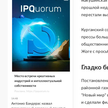
макушинская г
прошлой неде
перестали вы
Курганский с
прессы больш
общественник
Жоге с прось
Гладко б
Место встречи креативных
Постановлени
индустрий и интеллектуальной
собственности
районной газ
Реклама. https://ipquorum.ru
"Новый мир" 
14:48
и сделали фи
Антонио Бандерас назвал