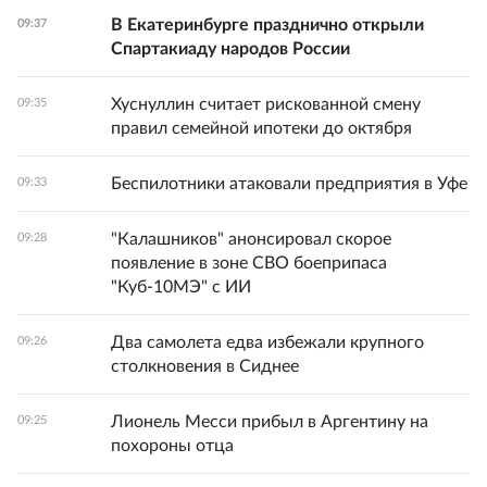
В Екатеринбурге празднично открыли
09:37
Спартакиаду народов России
Хуснуллин считает рискованной смену
09:35
правил семейной ипотеки до октября
Беспилотники атаковали предприятия в Уфе
09:33
"Калашников" анонсировал скорое
09:28
появление в зоне СВО боеприпаса
"Куб-10МЭ" с ИИ
Два самолета едва избежали крупного
09:26
столкновения в Сиднее
Лионель Месси прибыл в Аргентину на
09:25
похороны отца