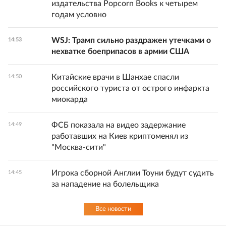
издательства Popcorn Books к четырем
годам условно
WSJ: Трамп сильно раздражен утечками о
14:53
нехватке боеприпасов в армии США
Китайские врачи в Шанхае спасли
14:50
российского туриста от острого инфаркта
миокарда
ФСБ показала на видео задержание
14:49
работавших на Киев криптоменял из
"Москва-сити"
Игрока сборной Англии Тоуни будут судить
14:45
за нападение на болельщика
Все новости