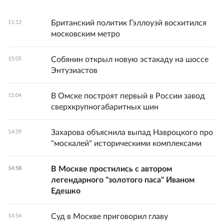
Британский политик Гэллоуэй восхитился
15:12
московским метро
Собянин открыл новую эстакаду на шоссе
15:05
Энтузиастов
В Омске построят первый в России завод
15:04
сверхкрупногабаритных шин
Захарова объяснила выпад Навроцкого про
14:59
"москалей" историческими комплексами
В Москве простились с автором
14:58
легендарного "золотого паса" Иваном
Едешко
Суд в Москве приговорил главу
14:54