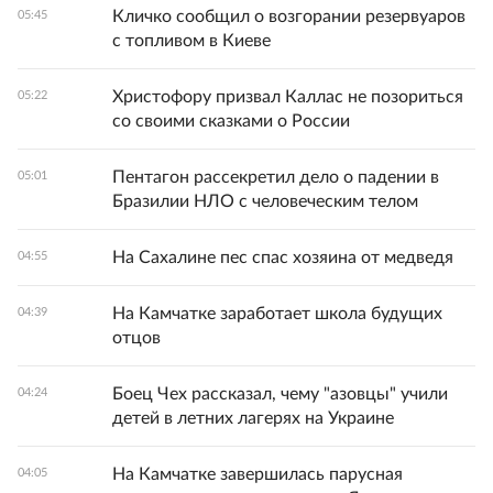
Кличко сообщил о возгорании резервуаров
05:45
с топливом в Киеве
Христофору призвал Каллас не позориться
05:22
со своими сказками о России
Пентагон рассекретил дело о падении в
05:01
Бразилии НЛО с человеческим телом
На Сахалине пес спас хозяина от медведя
04:55
На Камчатке заработает школа будущих
04:39
отцов
Боец Чех рассказал, чему "азовцы" учили
04:24
детей в летних лагерях на Украине
На Камчатке завершилась парусная
04:05