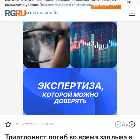
OK
принимаете условия
Пользовательского соглашения
СВЕЖИЙ НОМЕР
ПОДПИСКА
ЛЕНТА НОВОСТЕЙ
05.07.2025 22:35
СПОРТ
Триатлонист погиб во время заплыва в