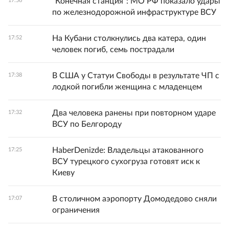
"Конечная станция": МО РФ показало удары
17:56
по железнодорожной инфраструктуре ВСУ
На Кубани столкнулись два катера, один
17:52
человек погиб, семь пострадали
В США у Статуи Свободы в результате ЧП с
17:38
лодкой погибли женщина с младенцем
Два человека ранены при повторном ударе
17:32
ВСУ по Белгороду
HaberDenizde: Владельцы атакованного
17:25
ВСУ турецкого сухогруза готовят иск к
Киеву
В столичном аэропорту Домодедово сняли
17:07
ограничения