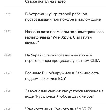
Омске попал на видео
В Астрахани умер второй ребенок,
13:36
пострадавший при пожаре в жилом доме
Названа дата премьеры полнометражного
13:32
мультфильма "Ум и Хрум. Сила пяти
вкусов"
На Украине пожаловались на паузу в
13:28
переговорном процессе с участием США
Военные РФ обнаружили в Зарнице сеть
13:27
подземных ходов ВСУ
За кулисами сказки: как устроен мюзикл на
13:25
воде "Русалочка. Любовь двух миров"
"Радиостанция Судного дня" УВБ-76
13:25