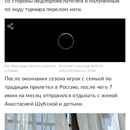
со стороны недоброжелателей и полученный
по ходу турнира перелом ноги.
Как Александр Овечкин отдохнул
Источник:
t.me/ovigr8official,
в Турции
yulia_emelianova, t_killah
После окончания сезона игрок с семьей по
традиции прилетел в Россию, после чего 7
июня на месяц отправился отдыхать с женой
Анастасией Шубской и детьми.