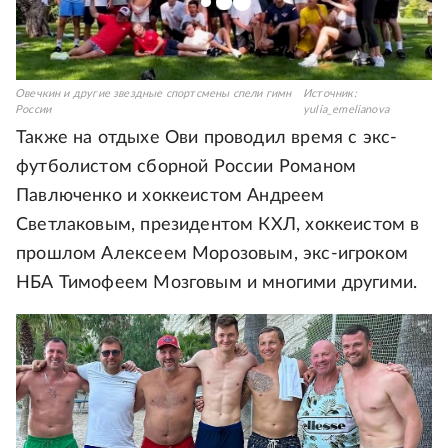
Овечкин и другие звездные спортсмены спели гимн
Источник:
России
yulia_emelianova
Также на отдыхе Ови проводил время с экс-
футболистом сборной России Романом
Павлюченко и хоккеистом Андреем
Светлаковым, президентом КХЛ, хоккеистом в
прошлом Алексеем Морозовым, экс-игроком
НБА Тимофеем Мозговым и многими другими.