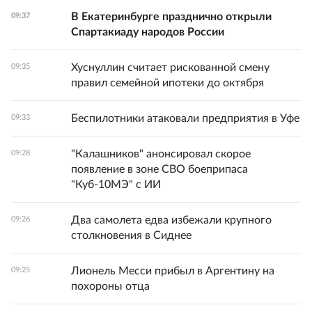
В Екатеринбурге празднично открыли
09:37
Спартакиаду народов России
Хуснуллин считает рискованной смену
09:35
правил семейной ипотеки до октября
Беспилотники атаковали предприятия в Уфе
09:33
"Калашников" анонсировал скорое
09:28
появление в зоне СВО боеприпаса
"Куб-10МЭ" с ИИ
Два самолета едва избежали крупного
09:26
столкновения в Сиднее
Лионель Месси прибыл в Аргентину на
09:25
похороны отца