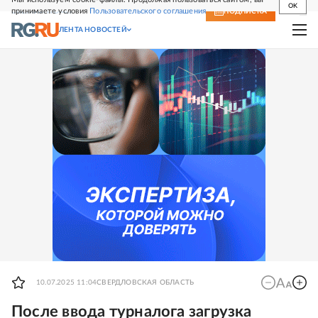
OK
принимаете условия
Пользовательского соглашения
СВЕЖИЙ НОМЕР
ПОДПИСКА
ЛЕНТА НОВОСТЕЙ
10.07.2025 11:04
СВЕРДЛОВСКАЯ ОБЛАСТЬ
После ввода турналога загрузка