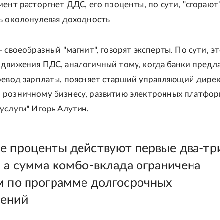
ент расторгнет ДДС, его проценты, по сути, "сгорают"
ь околонулевая доходность
 своеобразный "магнит", говорят эксперты. По сути, эт
движения ПДС, аналогичный тому, когда банки предл
ревод зарплаты, поясняет старший управляющий дире
розничному бизнесу, развитию электронных платфор
услуги" Игорь Алутин.
е проценты действуют первые два-тр
, а сумма комбо-вклада ограничена
м по программе долгосрочных
ений