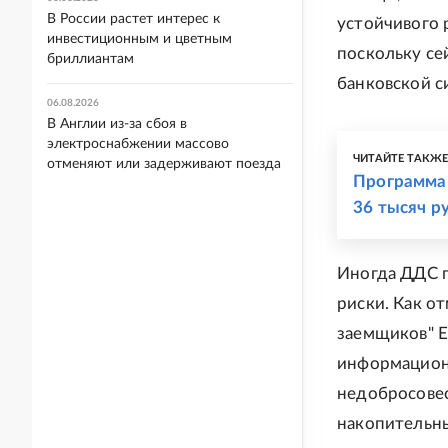
В России растет интерес к
устойчивого 
инвестиционным и цветным
поскольку сей
бриллиантам
банковской си
06.08.2026
В Англии из-за сбоя в
электроснабжении массово
ЧИТАЙТЕ ТАКЖ
отменяют или задерживают поезда
Программа 
36 тысяч р
Иногда ДДС п
риски. Как о
заемщиков" Е
информацион
недобросове
накопительны