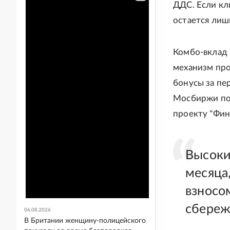
ДДС. Если кли
остается лиш
Комбо-вклад -
механизм про
бонусы за пе
Мосбиржи по 
проекту "Фин
Высоки
месяца
взносо
сбереж
06.08.2026
В Британии женщину-полицейского