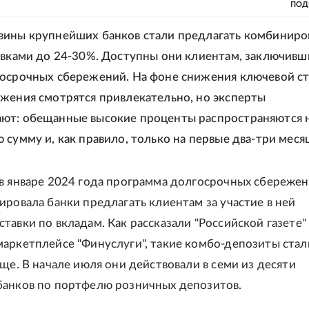
ПОД
вины крупнейших банков стали предлагать комбинир
авками до 24-30%. Доступны они клиентам, заключив
осрочных сбережений. На фоне снижения ключевой ст
жения смотрятся привлекательно, но эксперты
ют: обещанные высокие проценты распространяются 
 сумму и, как правило, только на первые два-три месяц
в январе 2024 года программа долгосрочных сбереже
ировала банки предлагать клиентам за участие в ней
тавки по вкладам. Как рассказали "Российской газете" 
аркетплейсе "Финуслуги", такие комбо-депозиты стал
аще. В начале июля они действовали в семи из десяти
анков по портфелю розничных депозитов.