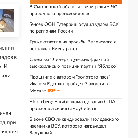
В Смоленской области ввели режим ЧС
природного происхождения
Генсек ООН Гутерриш осудил удары ВСУ
по регионам России
Трамп ответил на просьбы Зеленского о
ючении
поставках Киеву ракет
ладов в
С кем вы? Лидеры думских фракций
. И
высказались о позиции партии "Яблоко"
 или
Прощание с автором "золотого паса"
Иваном Едешко пройдет 7 августа в
Москве
Фото
Bloomberg: В киберкомандовании США
произошла серия самоубийств
ничен
В зоне СВО ликвидировали молдавского
ад при
наемника ВСУ, которого награждал
лючения
Залужный