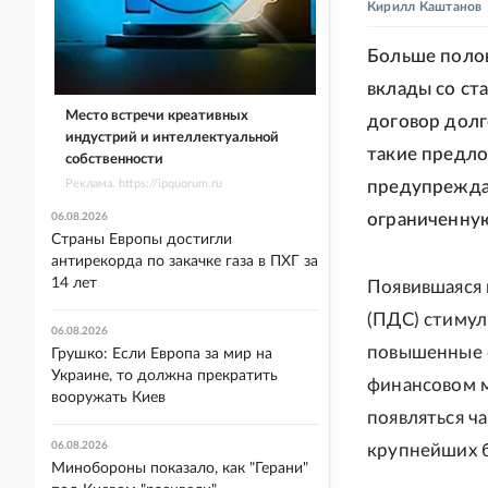
Кирилл Каштанов
Больше поло
вклады со ст
Место встречи креативных
договор долг
индустрий и интеллектуальной
такие предло
собственности
Реклама. https://ipquorum.ru
предупрежда
ограниченную
06.08.2026
Страны Европы достигли
антирекорда по закачке газа в ПХГ за
14 лет
Появившаяся 
(ПДС) стимул
06.08.2026
повышенные с
Грушко: Если Европа за мир на
Украине, то должна прекратить
финансовом м
вооружать Киев
появляться ч
06.08.2026
крупнейших б
Минобороны показало, как "Герани"