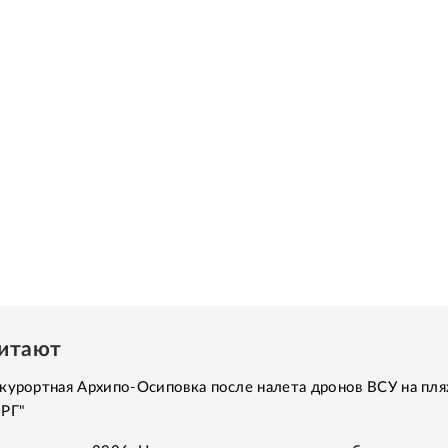
читают
курортная Архипо-Осиповка после налета дронов ВСУ на пля
"РГ"