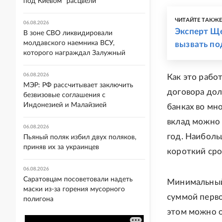
под Киевом "расцвели"
ЧИТАЙТЕ ТАКЖ
06.08.2026
Эксперт Ще
В зоне СВО ликвидировали
молдавского наемника ВСУ,
вызвать по
которого награждал Залужный
06.08.2026
Как это рабо
МЭР: РФ рассчитывает заключить
договора дол
безвизовые соглашения с
Индонезией и Малайзией
банках во мн
вклад можно 
06.08.2026
год. Наиболь
Пьяный поляк избил двух поляков,
приняв их за украинцев
короткий сро
06.08.2026
Саратовцам посоветовали надеть
Минимальный 
маски из-за горения мусорного
суммой перво
полигона
этом можно о