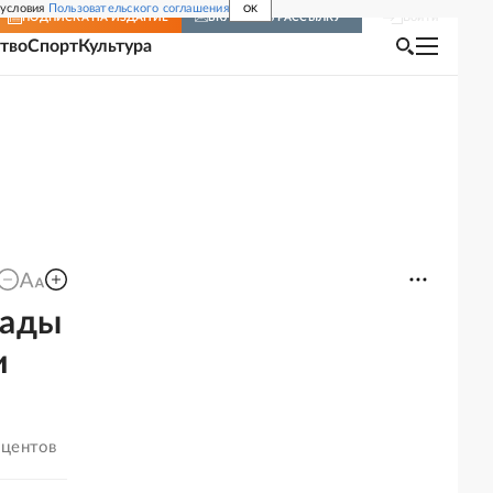
 условия
Пользовательского соглашения
OK
Войти
ПОДПИСКА
НА ИЗДАНИЕ
ВКЛЮЧИТЬ РАССЫЛКУ
тво
Спорт
Культура
лады
и
оцентов