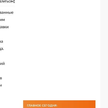
ЕЛИТЬСЯ
ованные
шим
авки
на
а.
ний
в
и
ГЛАВНОЕ СЕГОДНЯ: