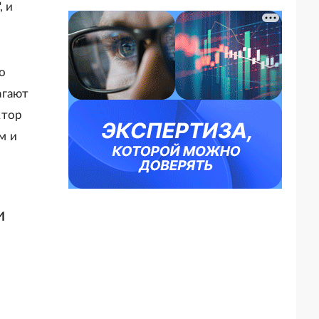
, и
о
агают
ктор
м и
и