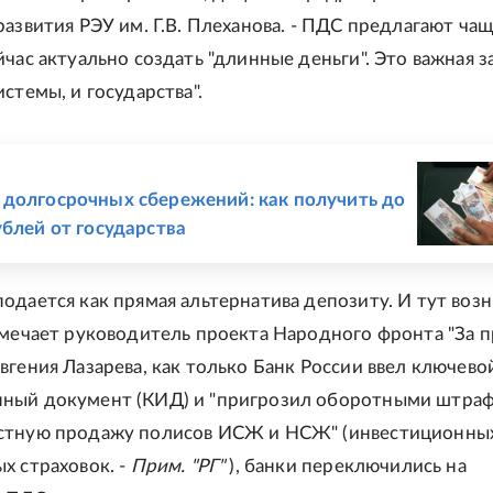
развития РЭУ им. Г.В. Плеханова. - ПДС предлагают чащ
час актуально создать "длинные деньги". Это важная з
стемы, и государства".
Е
долгосрочных сбережений: как получить до
ублей от государства
одается как прямая альтернатива депозиту. И тут воз
тмечает руководитель проекта Народного фронта "За п
вгения Лазарева, как только Банк России ввел ключево
ный документ (КИД) и "пригрозил оборотными штраф
стную продажу полисов ИСЖ и НСЖ" (инвестиционны
х страховок. -
Прим. "РГ"
), банки переключились на