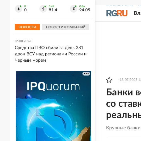
СВЕЖИЙ НОМЕР
Р
0
0.47
0.86
06.08.2026
0
81.4
94.05
Вл
Путин заслушал доклад командира
76-й дивизии ВДВ об обстановке на
добропольском направлении
НОВОСТИ
НОВОСТИ КОМПАНИЙ
06.08.2026
Средства ПВО сбили за день 281
дрон ВСУ над регионами России и
Черным морем
13.07.2025 1
Банки 
со став
реальн
Крупные банки