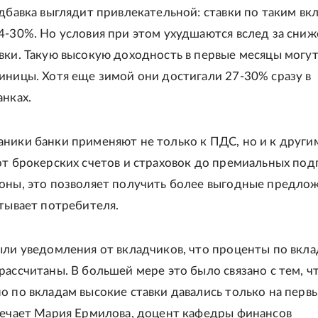
адбавка выглядит привлекательной: ставки по таким вк
4-30%. Но условия при этом ухудшаются вслед за сни
вки. Такую высокую доходность в первые месяцы могут
иницы. Хотя еще зимой они достигали 27-30% сразу в
анках.
ники банки применяют не только к ПДС, но и к други
от брокерских счетов и страховок до премиальных под
оны, это позволяет получить более выгодные предлож
утывает потребителя.
ыли уведомления от вкладчиков, что проценты по вкл
рассчитаны. В большей мере это было связано с тем, ч
о по вкладам высокие ставки давались только на перв
мечает Мария Ермилова, доцент кафедры финансов