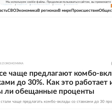
Мы используем cookie-файлы. Продолжая пользоваться сайтом, вы принимаете
Г-НЕДЕЛЯ
РОДИНА
ПРИЛОЖЕНИЯ
СОЮЗ
НОВОСТИ
асть
СВО
Экономика
В регионах
В мире
Происшествия
Общес
8:25
ЭКОНОМИКА
все чаще предлагают комбо-вк
ками до 30%. Как это работает 
ы ли обещанные проценты
 стали чаще предлагать комбо-вклады со ставками до 30 пр