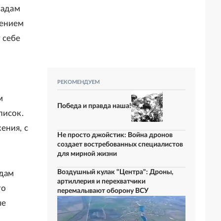
ладам
жением
 себе
РЕКОМЕНДУЕМ
м
Победа и правда наша!
писок.
ения, с
Не просто джойстик: Война дронов
создает востребованных специалистов
для мирной жизни
Воздушный кулак "Центра": Дроны,
адам
артиллерия и перехватчики
то
перемалывают оборону ВСУ
ые