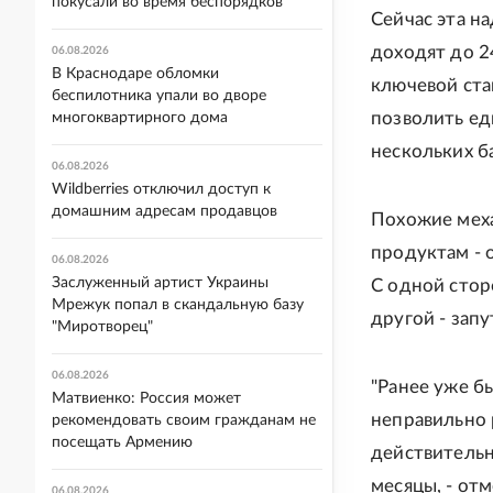
покусали во время беспорядков
Сейчас эта н
доходят до 2
06.08.2026
В Краснодаре обломки
ключевой ста
беспилотника упали во дворе
позволить ед
многоквартирного дома
нескольких б
06.08.2026
Wildberries отключил доступ к
домашним адресам продавцов
Похожие меха
продуктам - 
06.08.2026
Заслуженный артист Украины
С одной стор
Мрежук попал в скандальную базу
другой - зап
"Миротворец"
06.08.2026
"Ранее уже б
Матвиенко: Россия может
неправильно 
рекомендовать своим гражданам не
посещать Армению
действительн
месяцы, - от
06.08.2026