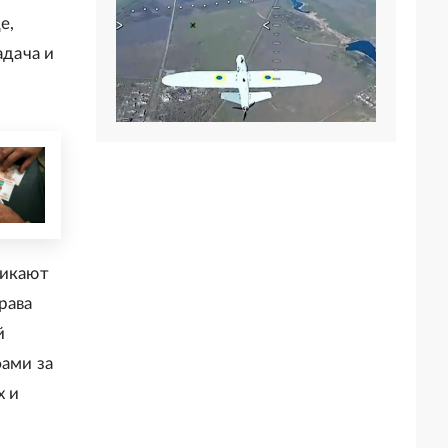
е,
адача и
никают
рава
й
ами за
х и