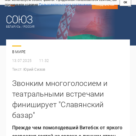
OK
принимаете условия
Пользовательского соглашения
СВЕЖИЙ НОМЕР
ПОДПИСКА
БЕЛАРУСЬ / РОССИЯ
В МИРЕ
13.07.2025
11:32
Текст:
Юрий Сизов
Звонким многоголосием и
театральными встречами
финиширует "Славянский
базар"
Прежде чем помолодевший Витебск от яркого