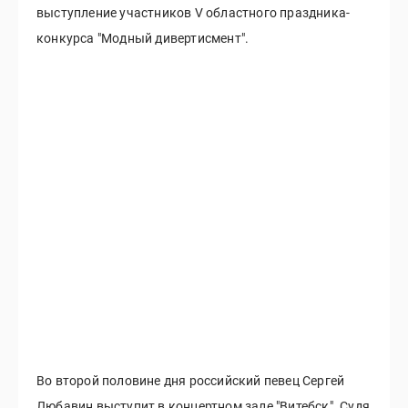
выступление участников V областного праздника-
конкурса "Модный дивертисмент".
Во второй половине дня российский певец Сергей
Любавин выступит в концертном зале "Витебск". Судя