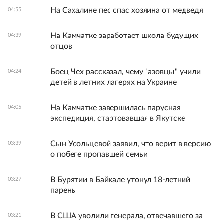
На Сахалине пес спас хозяина от медведя
04:55
На Камчатке заработает школа будущих
04:39
отцов
Боец Чех рассказал, чему "азовцы" учили
04:24
детей в летних лагерях на Украине
На Камчатке завершилась парусная
04:05
экспедиция, стартовавшая в Якутске
Сын Усольцевой заявил, что верит в версию
03:39
о побеге пропавшей семьи
В Бурятии в Байкале утонул 18-летний
03:27
парень
В США уволили генерала, отвечавшего за
03:21