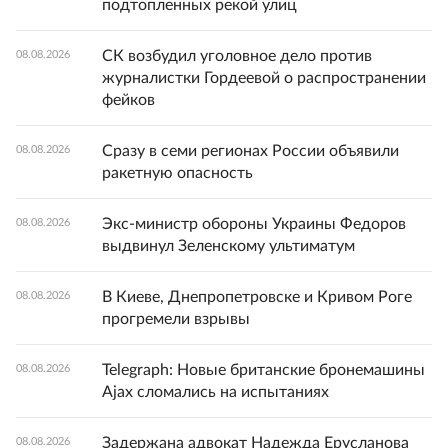
подтопленных рекой улиц
СК возбудил уголовное дело против
08.08.2026
журналистки Гордеевой о распространении
фейков
Сразу в семи регионах России объявили
08.08.2026
ракетную опасность
Экс-министр обороны Украины Федоров
08.08.2026
выдвинул Зеленскому ультиматум
В Киеве, Днепропетровске и Кривом Роге
08.08.2026
прогремели взрывы
Telegraph: Новые британские бронемашины
08.08.2026
Ajax сломались на испытаниях
Задержана адвокат Надежда Ерусланова
08.08.2026