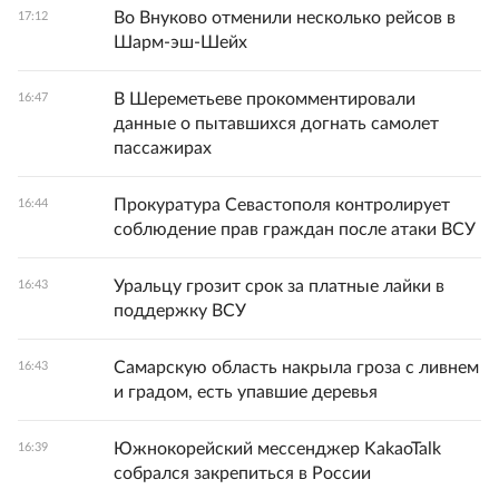
Во Внуково отменили несколько рейсов в
17:12
Шарм-эш-Шейх
В Шереметьеве прокомментировали
16:47
данные о пытавшихся догнать самолет
пассажирах
Прокуратура Севастополя контролирует
16:44
соблюдение прав граждан после атаки ВСУ
Уральцу грозит срок за платные лайки в
16:43
поддержку ВСУ
Самарскую область накрыла гроза с ливнем
16:43
и градом, есть упавшие деревья
Южнокорейский мессенджер KakaoTalk
16:39
собрался закрепиться в России