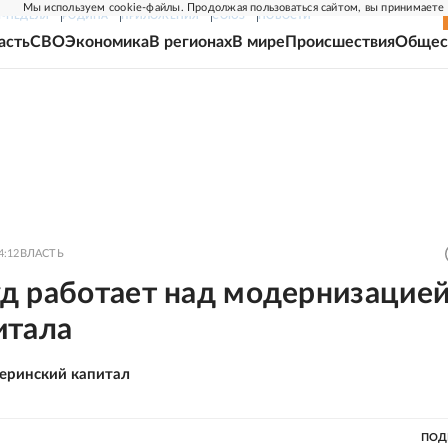
Мы используем cookie-файлы. Продолжая пользоваться сайтом, вы принимаете
Г-НЕДЕЛЯ
РОДИНА
ПРИЛОЖЕНИЯ
СОЮЗ
НОВОСТИ
асть
СВО
Экономика
В регионах
В мире
Происшествия
Общес
4:12
ВЛАСТЬ
д работает над модернизацие
итала
еринский капитал
ПОД