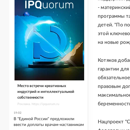
- матерински
программы та
детей. "По п
этой ключево
на новые рожд
Котяков доба
гарантии для
обязательное
правовым дог
Место встречи креативных
индустрий и интеллектуальной
максимальное
собственности
беременности
Реклама. https://ipquorum.ru
19:02
В "Единой России" предложили
Нацпроект "С
ввести доплаты врачам-наставникам