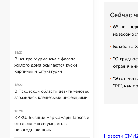
Сейчас 
65 лет пер
невесомос
Бомба на 
18:23
"С труднос
В центре Мурманска с фасада
жилого дома осыпаются куски
ограничени
кирпичей и штукатурки
"Этот день
18:22
"РГ", как 
В Псковской области девять человек
заразились клещевыми инфекциями
18:20
KP.RU: Бывший мэр Самары Тархов и
его жена могли умереть в
новогоднюю ночь
Новости СМИ