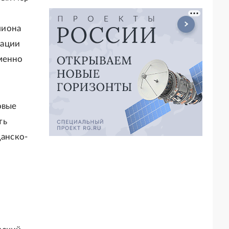
лиона
зации
менно
овые
ть
данско-