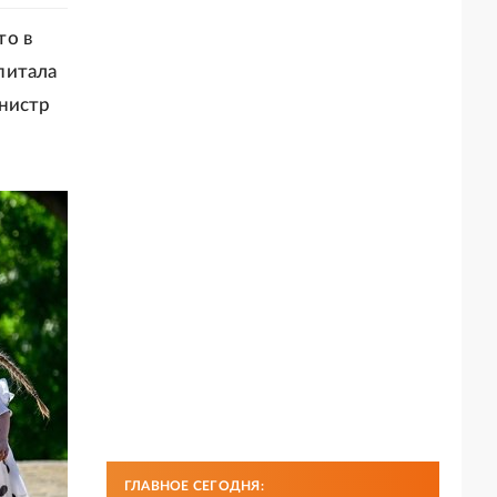
то в
питала
инистр
ГЛАВНОЕ СЕГОДНЯ: