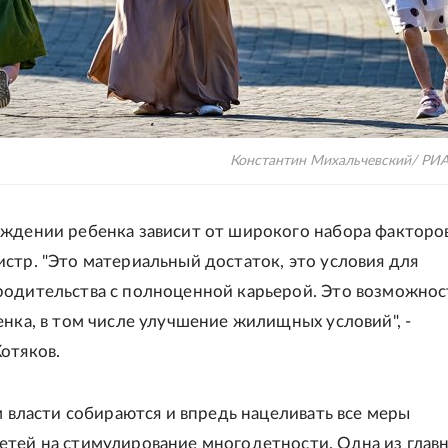
Константин Михальчевский/ РИ
ждении ребенка зависит от широкого набора факторов
стр. "Это материальный достаток, это условия для
одительства с полноценной карьерой. Это возможнос
енка, в том числе улучшение жилищных условий", -
отяков.
им власти собираются и впредь нацеливать все меры
тей на стимулирование многодетности. Одна из глав