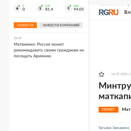
СВЕЖИЙ НОМЕР
Р
0
0.47
0.86
19:38
0
81.4
94.05
Вл
Заслуженный артист Украины
Мрежук попал в скандальную базу
"Миротворец"
НОВОСТИ
НОВОСТИ КОМПАНИЙ
19:37
Матвиенко: Россия может
рекомендовать своим гражданам не
посещать Армению
16.07.2025 1
Минтру
маткап
Мат
СЮЖЕТ
Татьяна Замахина