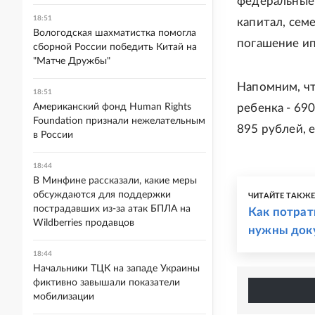
федеральные 
18:51
капитал, сем
Вологодская шахматистка помогла
погашение ип
сборной России победить Китай на
"Матче Дружбы"
Напомним, чт
18:51
Американский фонд Human Rights
ребенка - 690
Foundation признали нежелательным
895 рублей, е
в России
18:44
В Минфине рассказали, какие меры
обсуждаются для поддержки
ЧИТАЙТЕ ТАКЖ
пострадавших из-за атак БПЛА на
Как потрат
Wildberries продавцов
нужны док
18:44
Начальники ТЦК на западе Украины
фиктивно завышали показатели
мобилизации