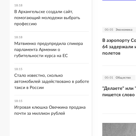
18:18
В Архангельске создали сайт,
помогающий молодежи выбрать
профессию
00:05
Экономика
18:18
В аэропорту С
Матвиенко предупредила спикера
64 задержали 
парламента Армении о
полетов
губительности курса на ЕС
18:15
Стало известно, сколько
00:01
Общество
автомобилей задействовано в работе
такси в России
"Делаете" или 
пишется слово
18:15
Игровая клюшка Овечкина продана
почти за миллион рублей