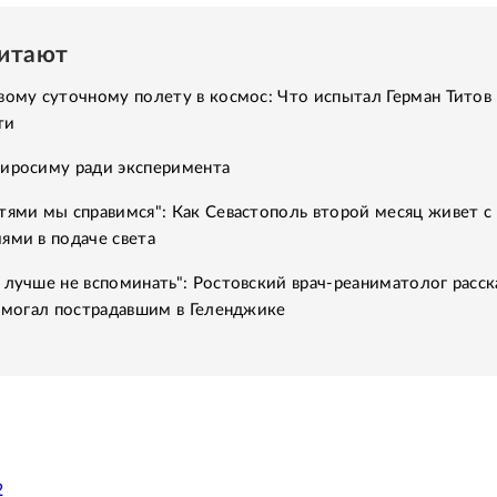
читают
вому суточному полету в космос: Что испытал Герман Титов 
ти
Хиросиму ради эксперимента
тями мы справимся": Как Севастополь второй месяц живет с
ями в подаче света
 лучше не вспоминать": Ростовский врач-реаниматолог расск
помогал пострадавшим в Геленджике
2