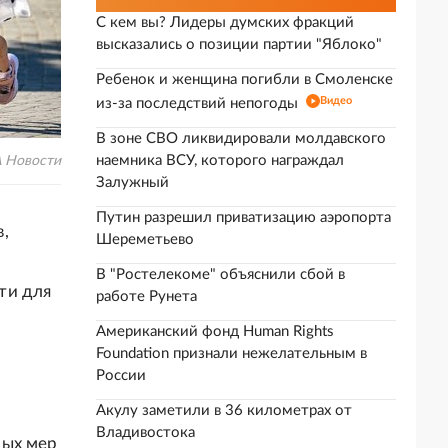
С кем вы? Лидеры думских фракций
высказались о позиции партии "Яблоко"
Ребенок и женщина погибли в Смоленске
Видео
из-за последствий непогоды
В зоне СВО ликвидировали молдавского
наемника ВСУ, которого награждал
А Новости
Залужный
Путин разрешил приватизацию аэропорта
,
Шереметьево
В "Ростелекоме" объяснили сбой в
ти для
работе Рунета
Американский фонд Human Rights
Foundation признали нежелательным в
России
Акулу заметили в 36 километрах от
Владивостока
ных мер