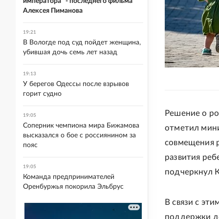
императора" - последнего фильма
Алексея Пиманова
19:21
В Вологде под суд пойдет женщина,
убившая дочь семь лет назад
19:13
У берегов Одессы после взрывов
горит судно
Решение о ро
19:05
Соперник чемпиона мира Бижамова
отметил мини
высказался о бое с россиянином за
совмещения р
пояс
развития реб
19:05
подчеркнул К
Команда предпринимателей
Оренбуржья покорила Эльбрус
В связи с эт
поддержки де