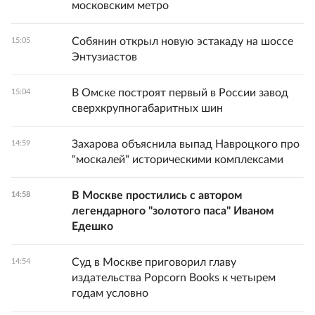
московским метро
Собянин открыл новую эстакаду на шоссе
15:05
Энтузиастов
В Омске построят первый в России завод
15:04
сверхкрупногабаритных шин
Захарова объяснила выпад Навроцкого про
14:59
"москалей" историческими комплексами
В Москве простились с автором
14:58
легендарного "золотого паса" Иваном
Едешко
Суд в Москве приговорил главу
14:54
издательства Popcorn Books к четырем
годам условно