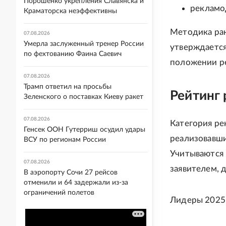
Порошенко укрепления Славянска и
рекламо
Краматорска неэффективны
Методика ран
07.08.2026
Умерла заслуженный тренер России
утверждается
по фехтованию Фаина Саевич
положении р
07.08.2026
Трамп ответил на просьбы
Рейтинг 
Зеленского о поставках Киеву ракет
07.08.2026
Категория ре
Генсек ООН Гутерриш осудил удары
реализовавши
ВСУ по регионам России
Учитываются 
07.08.2026
заявителем, 
В аэропорту Сочи 27 рейсов
отменили и 64 задержали из-за
ограничений полетов
Лидеры 2025 