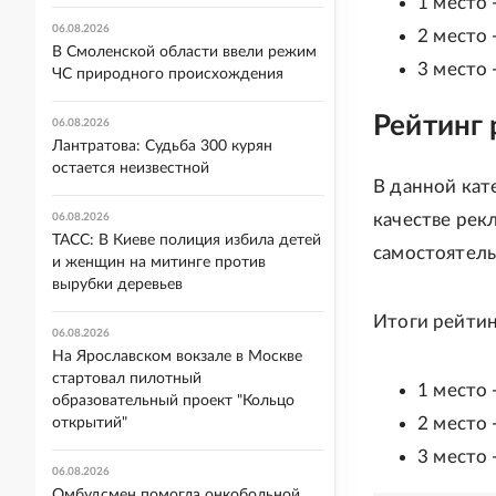
1 место 
06.08.2026
2 место 
В Смоленской области ввели режим
3 место 
ЧС природного происхождения
Рейтинг
06.08.2026
Лантратова: Судьба 300 курян
остается неизвестной
В данной кат
качестве рек
06.08.2026
ТАСС: В Киеве полиция избила детей
самостоятель
и женщин на митинге против
вырубки деревьев
Итоги рейтин
06.08.2026
На Ярославском вокзале в Москве
стартовал пилотный
1 место 
образовательный проект "Кольцо
2 место 
открытий"
3 место 
06.08.2026
Омбудсмен помогла онкобольной