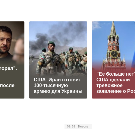
горел".
"Ее больше нет"
США: Иран готовит
США сделали
 после
100-тысячную
тревожное
армию для Украины
заявление о Ро
08:58
Власть