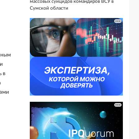
массовых суицидов командиров ВСУ в
Сумской области
иным
ки
 в
а
ками