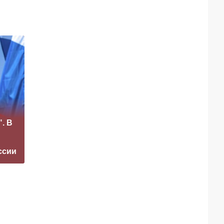
«Это конец всего»:
. В
Захарова
Маск сделал
прокомментировал
неожиданное
а фестиваль в
заявление о
ссии
Юрмале
завершении СВО