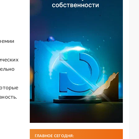
премии
ических
тельно
которые
вность.
ГЛАВНОЕ СЕГОДНЯ: