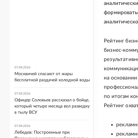
аналитически
формироватьс
аналитическо
Рейтинг бизн
бизнес-комм
результативн
07.08.2026
коммуникаций
Москвичей спасают от жары
на основании
бесплатной раздачей холодной воды
профессионал
07.08.2026
по итогам ко
Офицер Соловьев рассказал о бойце,
Рейтинг охва
который четыре месяца вел разведку
в тылу ВСУ
рекламны
07.08.2026
Лебедев: Построенные при
рекламн