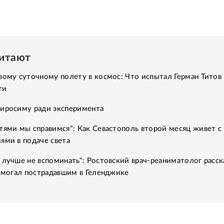
читают
вому суточному полету в космос: Что испытал Герман Титов 
ти
Хиросиму ради эксперимента
тями мы справимся": Как Севастополь второй месяц живет с
ями в подаче света
 лучше не вспоминать": Ростовский врач-реаниматолог расск
помогал пострадавшим в Геленджике