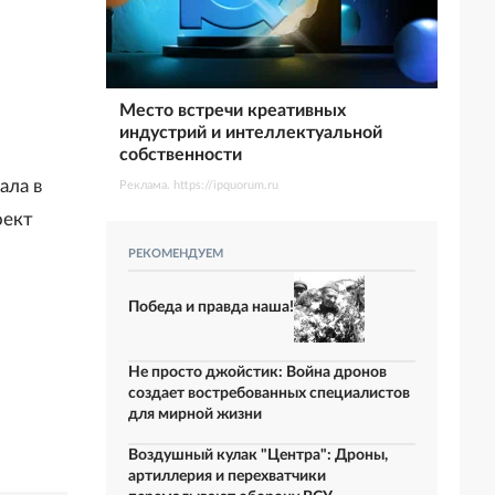
Место встречи креативных
индустрий и интеллектуальной
собственности
ала в
Реклама. https://ipquorum.ru
оект
РЕКОМЕНДУЕМ
Победа и правда наша!
Не просто джойстик: Война дронов
создает востребованных специалистов
для мирной жизни
Воздушный кулак "Центра": Дроны,
артиллерия и перехватчики