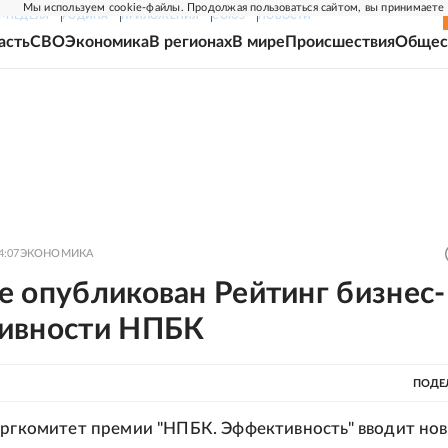
Мы используем cookie-файлы. Продолжая пользоваться сайтом, вы принимаете
Г-НЕДЕЛЯ
РОДИНА
ПРИЛОЖЕНИЯ
СОЮЗ
НОВОСТИ
асть
СВО
Экономика
В регионах
В мире
Происшествия
Общес
4:07
ЭКОНОМИКА
е опубликован Рейтинг бизнес-
ивности НПБК
ПОДЕ
оргкомитет премии "НПБК. Эффективность" вводит но