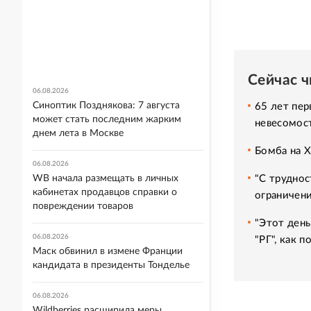
Сейчас 
06.08.2026
Синоптик Позднякова: 7 августа
65 лет пер
может стать последним жарким
невесомос
днем лета в Москве
Бомба на 
06.08.2026
"С труднос
WB начала размещать в личных
кабинетах продавцов справки о
ограничени
повреждении товаров
"Этот день
06.08.2026
"РГ", как 
Маск обвинил в измене Франции
кандидата в президенты Тонделье
06.08.2026
Wildberries расширила меры