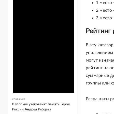
1 место 
2 место 
3 место 
Рейтинг 
В эту катего
управлением 
могут изнача
рейтинг на ос
суммарные до
группы или х
Результаты р
07.08.2026
В Москве увековечат память Героя
России Андрея Рябцева