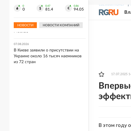
ищет покупателя
СВЕЖИЙ НОМЕР
Р
0
0.47
0.86
0
81.4
94.05
Вл
03:00
Прощание с автором "золотого паса"
Иваном Едешко пройдет 7 августа в
НОВОСТИ
НОВОСТИ КОМПАНИЙ
Москве
07.08.2026
В Киеве заявили о присутствии на
Украине около 16 тысяч наемников
из 72 стран
17.07.2025 1
Впервы
эффект
В этом году 