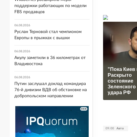
поддержки работающих по модели
FBS продавцов
06.08.2026
Руслан Терновой стал чемпионом
Европы в прыжках с вышки
06.08.2026
Акулу заметили в 36 километрах от
Владивостока
"Пока Киев 
Раскрыто
06.08.2026
состояние
Путин заслушал доклад командира
Зеленского
76-й дивизии ВДВ об обстановке на
удара РФ
добропольском направлении
09:00
Авто